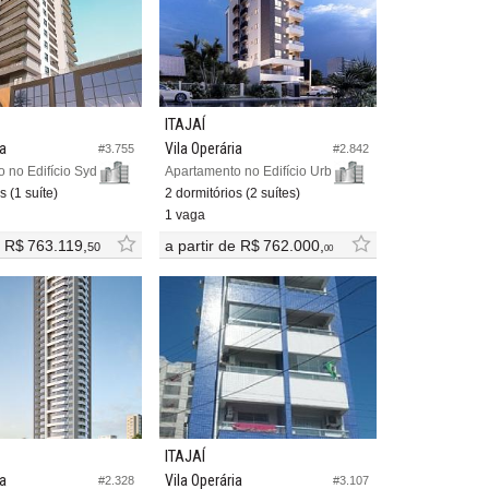
ITAJAÍ
ia
Vila Operária
#3.755
#2.842
Apartamento no Edifício Sydney Tower
Apartamento no Edifício Urban Side Residence
s (1 suíte)
2 dormitórios (2 suítes)
1 vaga
e
R$ 763.119,
a partir de
R$ 762.000,
50
00
ITAJAÍ
ia
Vila Operária
#2.328
#3.107