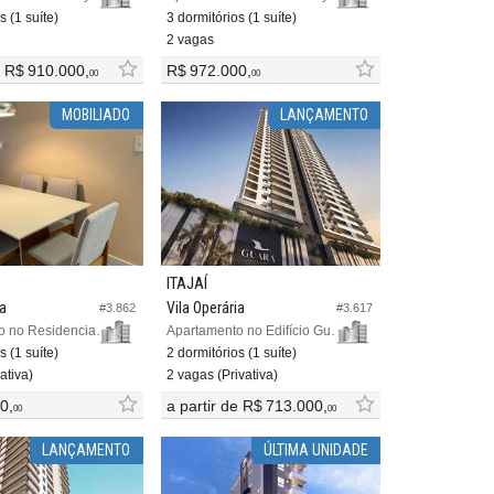
s (1 suíte)
3 dormitórios (1 suíte)
2 vagas
e
R$ 910.000,
R$ 972.000,
00
00
MOBILIADO
LANÇAMENTO
ITAJAÍ
ia
Vila Operária
#3.862
#3.617
Apartamento no Residencial Tarragona
Apartamento no Edifício Guará Home Club
s (1 suíte)
2 dormitórios (1 suíte)
ativa)
2 vagas (Privativa)
0,
a partir de
R$ 713.000,
00
00
LANÇAMENTO
ÚLTIMA UNIDADE