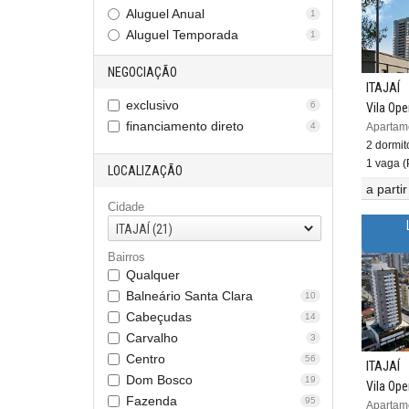
Aluguel Anual
1
Aluguel Temporada
1
NEGOCIAÇÃO
ITAJAÍ
exclusivo
6
Vila Ope
financiamento direto
4
2 dormitó
1 vaga (P
LOCALIZAÇÃO
a parti
Cidade
ITAJAÍ (21)
Bairros
Qualquer
Balneário Santa Clara
10
Cabeçudas
14
Carvalho
3
Centro
56
ITAJAÍ
Dom Bosco
19
Vila Ope
Fazenda
95