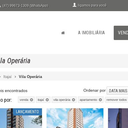
ligamos para você
(47) 99673-1309 (WhatsApp)
A IMOBILIÁRIA
VEN
la Operária
Itajaí
Vila Operária
Ordenar por
is encontrados
DATA MAIS
do por:
remover todos
venda
itajaí
vila operária
apartamento
LANÇAMENTO