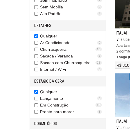
Semimobiliado
1
Sem Mobília
8
Alto Padrão
4
DETALHES
ITAJAÍ
Qualquer
Vila Ope
Ar Condicionado
5
Churrasqueira
13
2 dormitó
Sacada / Varanda
7
1 vaga (P
Sacada com Churrasqueira
21
R$ 810
Internet / WiFi
3
ESTÁGIO DA OBRA
Qualquer
Lançamento
3
Em Construção
10
Pronto para morar
8
ITAJAÍ
DORMITÓRIOS
Vila Ope