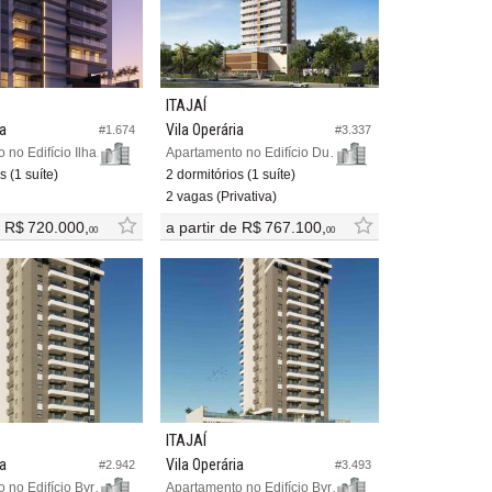
ITAJAÍ
ia
Vila Operária
#1.674
#3.337
Apartamento no Edifício Ilha de Maiorca
Apartamento no Edifício Duque 375
s (1 suíte)
2 dormitórios (1 suíte)
2 vagas (Privativa)
e
R$ 720.000,
a partir de
R$ 767.100,
00
00
ITAJAÍ
ia
Vila Operária
#2.942
#3.493
Apartamento no Edifício Byron Bay Residence
Apartamento no Edifício Byron Bay