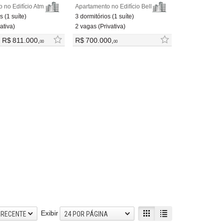
Apartamento no Edifício Atmos Sky
Apartamento no Edifício Belle Vile
s (1 suíte)
3 dormitórios (1 suíte)
ativa)
2 vagas (Privativa)
e
R$ 811.000,
R$ 700.000,
00
00
Exibir
 RECENTE
24 POR PÁGINA