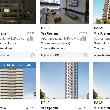
ITAJAÍ
ITAJAÍ
rária
Vila Operária
Vila Operár
#3.737
#3.821
Apartamento no Edifício Authentique
Apartamento no Edifício Villa Di Fiori
rios (1 suíte)
2 dormitórios (1 suíte)
3 dormitório
rivativa)
1 vaga (Privativa)
2 vagas
.000,
R$ 780.000,
a partir d
00
00
ENTREGA JUNHO\2026
ITAJAÍ
ITAJAÍ
rária
Vila Operária
Vila Operár
#3.525
#2.329