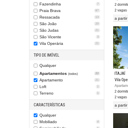
Fazendinha
7
2 dormitó
2 vagas 
Praia Brava
97
Ressacada
13
a parti
São João
20
São Judas
21
São Vicente
3
Vila Operária
21
TIPO DE IMÓVEL
Qualquer
ITAJAÍ
Apartamentos
22
(todos)
Vila Ope
Apartamento
21
Apartame
Loft
1
2 dormitó
Terreno
1
2 vagas 
CARACTERÍSTICAS
a parti
Qualquer
Mobiliado
4