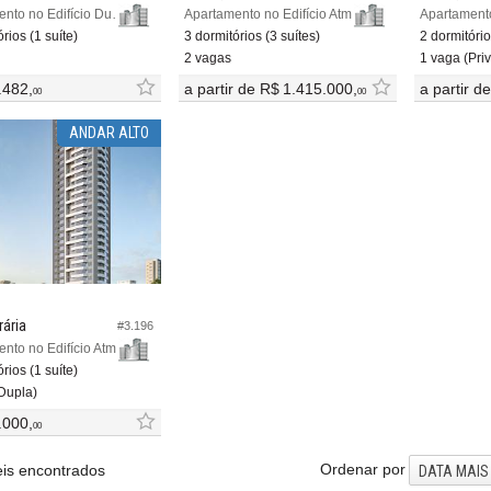
Apartamento no Edifício Duque 375
Apartamento no Edifício Atmos Sky
rios (1 suíte)
3 dormitórios (3 suítes)
2 dormitório
2 vagas
1 vaga (Priv
.482,
a partir de
R$ 1.415.000,
a partir d
00
00
ANDAR ALTO
rária
#3.196
Apartamento no Edifício Atmos Sky
rios (1 suíte)
Dupla)
.000,
00
Ordenar por
is encontrados
DATA MAIS