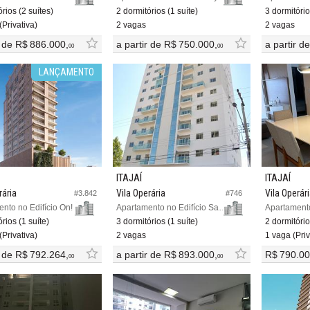
rios (2 suítes)
2 dormitórios (1 suíte)
3 dormitório
(Privativa)
2 vagas
2 vagas
r de
R$ 886.000,
a partir de
R$ 750.000,
a partir d
00
00
LANÇAMENTO
ITAJAÍ
ITAJAÍ
rária
Vila Operária
Vila Operár
#3.842
#746
nto no Edifício On!
Apartamento no Edifício Sans Souci
rios (1 suíte)
3 dormitórios (1 suíte)
2 dormitório
(Privativa)
2 vagas
1 vaga (Priv
r de
R$ 792.264,
a partir de
R$ 893.000,
R$ 790.00
00
00