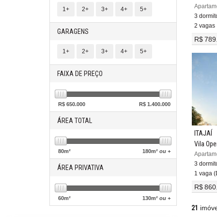
1+
2+
3+
4+
5+
3 dormitó
2 vagas
GARAGENS
R$ 789
1+
2+
3+
4+
5+
FAIXA DE PREÇO
R$
650.000
R$
1.400.000
ÁREA TOTAL
ITAJAÍ
Vila Ope
80
m²
180
m²
ou +
3 dormitó
ÁREA PRIVATIVA
1 vaga (
R$ 860
60
m²
130
m²
ou +
21
imóve