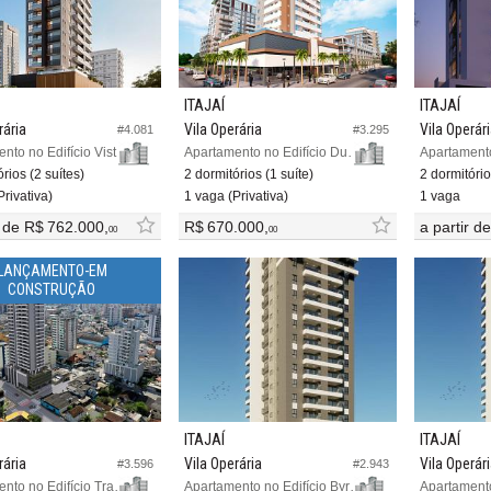
ITAJAÍ
ITAJAÍ
rária
Vila Operária
Vila Operár
#4.081
#3.295
Apartamento no Edifício Vista Vila
Apartamento no Edifício Due Vite
rios (2 suítes)
2 dormitórios (1 suíte)
2 dormitório
rivativa)
1 vaga (Privativa)
1 vaga
r de
R$ 762.000,
R$ 670.000,
a partir d
00
00
LANÇAMENTO-EM
CONSTRUÇÃO
ITAJAÍ
ITAJAÍ
rária
Vila Operária
Vila Operár
#3.596
#2.943
Apartamento no Edifício Tramonti Residenza
Apartamento no Edifício Byron Bay Residence