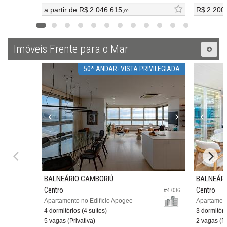
a partir de
R$ 2.046.615,
R$ 2.200
00
Imóveis Frente para o Mar
50* ANDAR- VISTA PRIVILEGIADA
BALNEÁRIO CAMBORIÚ
BALNEÁRI
Centro
Centro
#4.036
Apartamento no Edifício Apogee
Apartament
4 dormitórios (4 suítes)
3 dormitóri
5 vagas (Privativa)
2 vagas (Pr