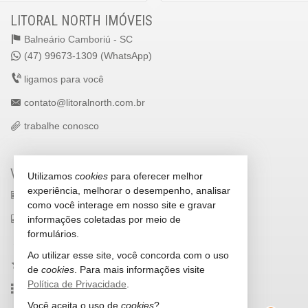
LITORAL NORTH IMÓVEIS
Balneário Camboriú -
SC
(47) 99673-1309 (WhatsApp)
ligamos para você
contato@litoralnorth.com.br
trabalhe conosco
VEJA MAIS
Utilizamos
cookies
para oferecer melhor
experiência, melhorar o desempenho, analisar
receba nosso newsletter
como você interage em nosso site e gravar
indicadores financeiros
informações coletadas por meio de
formulários.
cadastre seu imóvel
Ao utilizar esse site, você concorda com o uso
imóveis favoritos
de
cookies
. Para mais informações visite
Política de Privacidade
.
mapa de imóveis
Você aceita o uso de
cookies
?