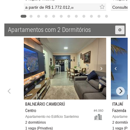
a partir de
R$ 1.772.012,
Consulte
00
Apartamentos com 2 Dormitórios
BALNEÁRIO CAMBORIÚ
ITAJAÍ
Centro
Fazenda
#4.060
Apartamento no Edifício Santelmo
Apartamento
2 dormitórios
2 dormitóri
1 vaga (Privativa)
1 vaga (Pri