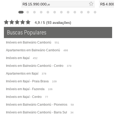
R$ 15.990.000,
R$ 4.800
00
4,9
/
5
(
93
avaliações)
Buscas Populares
Imóveis em Balneário Camboriú
551
Apartamentos em Balneário Camboriú
486
Imóveis em Itajaí
452
Imóveis em Balneário Camboriú - Centro
379
Apartamentos em Itajaí
378
Imóveis em Itajaí - Praia Brava
109
Imóveis em Itajaí - Fazenda
106
Imóveis em Itajaí - Centro
77
Imóveis em Balneário Camboriú - Pioneiros
59
Imóveis em Balneário Camboriú - Barra Sul
34