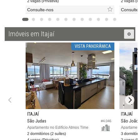
2 vagas (Privativa)
2 vagas (Pr
Consulte-nos
Consulte
Imóveis em Itajaí
VISTA PANORÂMICA
ITAJAÍ
ITAJAÍ
São Judas
São João
#4.046
Apartamento no Edifício Atmos Time
Apartament
2 dormitórios (2 suítes)
3 dormitóri