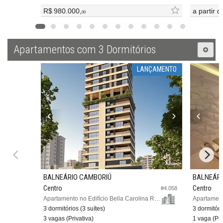
R$ 980.000,
a partir 
00
Apartamentos com 3 Dormitórios
LANÇAMENTO
BALNEÁRIO CAMBORIÚ
BALNEÁRI
Centro
Centro
#4.058
Apartamento no Edifício Bella Carolina Residence
Apartamento
3 dormitórios (3 suítes)
3 dormitóri
3 vagas (Privativa)
1 vaga (Pri