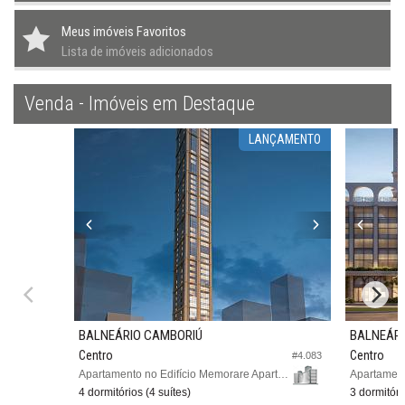
Meus imóveis Favoritos
Lista de imóveis adicionados
Venda - Imóveis em Destaque
LANÇAMENTO
BALNEÁRIO CAMBORIÚ
BALNEÁRI
Centro
Centro
#4.083
Apartamento no Edifício Memorare Apartments
Apartament
4 dormitórios (4 suítes)
3 dormitóri