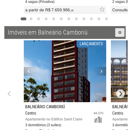
4 vagas (Privativa)
2 vagas (Pr
a partir de
R$ 7.659.986,
Consulte
00
Imóveis em Balneário Camboriú
LANÇAMENTO
BALNEÁRIO CAMBORIÚ
BALNEÁRI
Centro
Centro
#4.070
Apartamento no Edifício Saint Claire
Apartament
3 dormitórios (3 suítes)
3 dormitóri