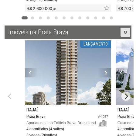
4 vagas (Privativa)
2 vagas (Pr
R$ 2.600.000,
R$ 700.0
00
Imóveis na Praia Brava
LANÇAMENTO
ITAJAÍ
ITAJAÍ
Praia Brava
Praia Brav
#4.057
Apartamento no Edifício Brava Drummond
Casa em Co
4 dormitórios (4 suítes)
4 dormitóri
3 vagas (Privativa)
4 vagas (Pr