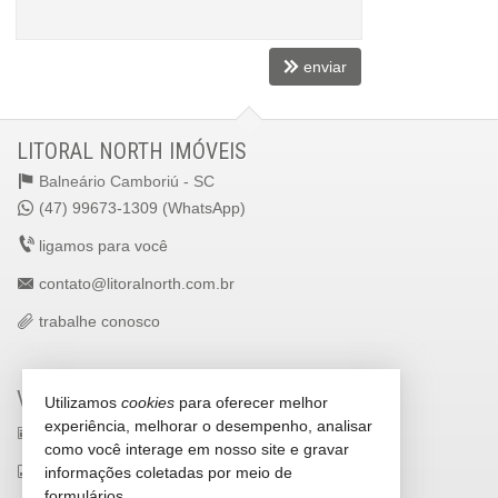
enviar
LITORAL NORTH IMÓVEIS
Balneário Camboriú -
SC
(47) 99673-1309 (WhatsApp)
ligamos para você
contato@litoralnorth.com.br
trabalhe conosco
VEJA MAIS
Utilizamos
cookies
para oferecer melhor
experiência, melhorar o desempenho, analisar
receba nosso newsletter
como você interage em nosso site e gravar
indicadores financeiros
informações coletadas por meio de
formulários.