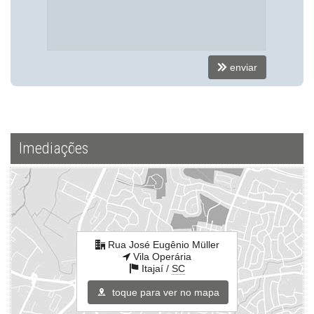
Infra para Veículos Elétricos
Endereço:
Rua José Eugênio Müller
Vila Operária
enviar
Itajaí /
SC
ver mapa abaixo
Imediações
Rua José Eugênio Müller
Vila Operária
Itajaí /
SC
toque para ver no mapa