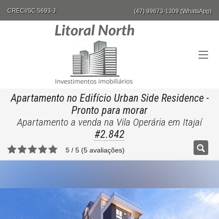
CRECI/SC 5693-J
(47) 99673-1309 (WhatsApp)
Apartamento no Edifício Urban Side Residence
-
Pronto para morar
Apartamento a venda na Vila Operária em Itajaí
#2.842
5
/
5
(
5
avaliações)