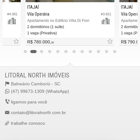
ITAJAÍ
ITAJAÍ
Vila Operária
Vila Operár
#4.081
#3.821
Apartamento no Edifício Villa Di Fiori
Apartament
2 dormitórios (1 suíte)
2 dormitóri
1 vaga (Privativa)
1 vaga (Pri
R$ 780.000,
R$ 790.0
00
LITORAL NORTH IMÓVEIS
Balneário Camboriú -
SC
(47) 99673-1309 (WhatsApp)
ligamos para você
contato@litoralnorth.com.br
trabalhe conosco