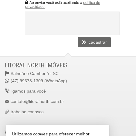
Ao enviar você está aceitando a
política de
privacidade
.
cadastrar
LITORAL NORTH IMÓVEIS
Balneário Camboriú -
SC
(47) 99673-1309 (WhatsApp)
ligamos para você
contato@litoralnorth.com.br
trabalhe conosco
VEJA MAIS
Utilizamos
cookies
para oferecer melhor