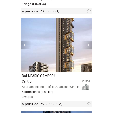
1 vaga (Privativa)
a partir de
R$ 969.000,
00
BALNEÁRIO CAMBORIÚ
Centro
#3.554
Apartamento no Edifício Sparkling Wine Residence
4 dormitórios (4 suítes)
3 vagas
a partir de
R$ 5.095.912,
00