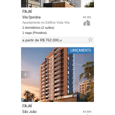
ITAJAÍ
Vila Operária
#4.081
Apartamento no Edifício Vista Vila
2 dormitórios (2 suítes)
1 vaga (Privativa)
a partir de
R$ 762.000,
00
LANÇAMENTO
ITAJAÍ
São João
#3.884