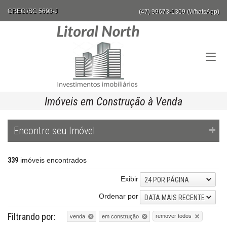
CRECI/SC 5693-J
(47) 99673-1309 (WhatsApp)
Imóveis em Construção à Venda
Encontre seu Imóvel
339
imóveis encontrados
Exibir
24 POR PÁGINA
Ordenar por
DATA MAIS RECENTE
Filtrando por:
remover todos
venda
em construção