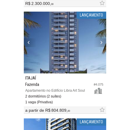
R$ 2.300.000,
00
LANÇAMENTO
ITAJAÍ
Fazenda
#4.075
Apartamento no Edifício Libra Art Soul
2 dormitórios (2 suítes)
1 vaga (Privativa)
a partir de
R$ 804.809,
00
LANÇAMENTO