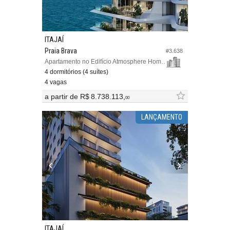
ITAJAÍ
Praia Brava
#3.638
Apartamento no Edifício Atmosphere Home Spa
4 dormitórios (4 suítes)
4 vagas
a partir de
R$ 8.738.113,
00
LANÇAMENTO
ITAJAÍ