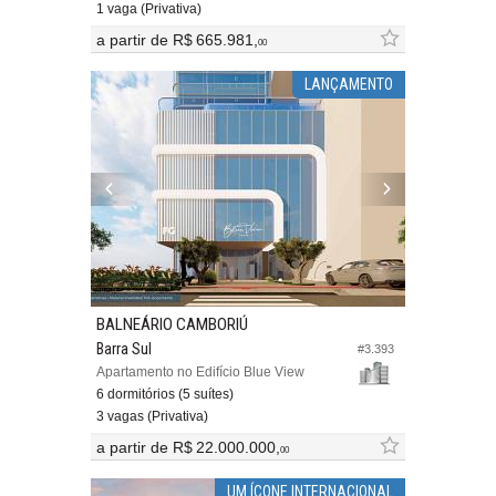
1 vaga (Privativa)
a partir de
R$ 665.981,
00
LANÇAMENTO
BALNEÁRIO CAMBORIÚ
Barra Sul
#3.393
Apartamento no Edifício Blue View
6 dormitórios (5 suítes)
3 vagas (Privativa)
a partir de
R$ 22.000.000,
00
UM ÍCONE INTERNACIONAL