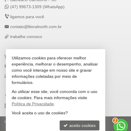
(47) 99673-1309 (WhatsApp)
ligamos para você
contato@litoralnorth.com.br
trabalhe conosco
VEJA MAIS
Utilizamos
cookies
para oferecer melhor
experiência, melhorar o desempenho, analisar
receba nosso newsletter
como você interage em nosso site e gravar
indicadores financeiros
informações coletadas por meio de
formulários.
cadastre seu imóvel
Ao utilizar esse site, você concorda com o uso
imóveis favoritos
de
cookies
. Para mais informações visite
Política de Privacidade
.
mapa de imóveis
3
Você aceita o uso de
cookies
?
©
2026
CRECI/SC 5693-J
Política de Privacidade
aceito cookies