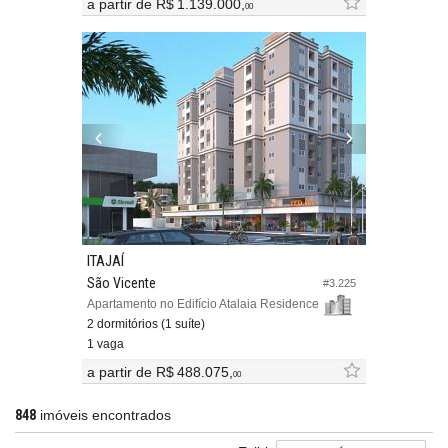
a partir de
R$ 1.139.000,
00
ITAJAÍ
São Vicente
#3.225
Apartamento no Edifício Atalaia Residence
2 dormitórios (1 suíte)
1 vaga
a partir de
R$ 488.075,
00
848
imóveis encontrados