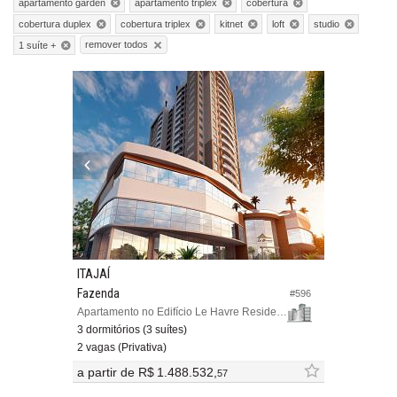
apartamento garden
apartamento triplex
cobertura
cobertura duplex
cobertura triplex
kitnet
loft
studio
remover todos
1 suíte +
ITAJAÍ
Fazenda
#596
Apartamento no Edifício Le Havre Residence
3 dormitórios (3 suítes)
2 vagas (Privativa)
a partir de
R$ 1.488.532,
57