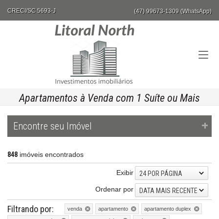
CRECI/SC 5693-J
(47) 99673-1309 (WhatsApp)
Apartamentos à Venda com 1 Suíte ou Mais
Encontre seu Imóvel
848
imóveis encontrados
Exibir
24 POR PÁGINA
Ordenar por
DATA MAIS RECENTE
Filtrando por:
venda
apartamento
apartamento duplex