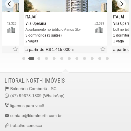
ITAJAÍ
ITAJAÍ
Vila Operária
Vila Operár
#2.328
#2.329
Apartamento no Edifício Atmos Sky
Loft no Edi
3 dormitórios (3 suítes)
1 dormitóri
2 vagas
1 vaga
a partir de
R$ 1.415.000,
a partir 
00
LITORAL NORTH IMÓVEIS
Balneário Camboriú -
SC
(47) 99673-1309 (WhatsApp)
ligamos para você
contato@litoralnorth.com.br
trabalhe conosco