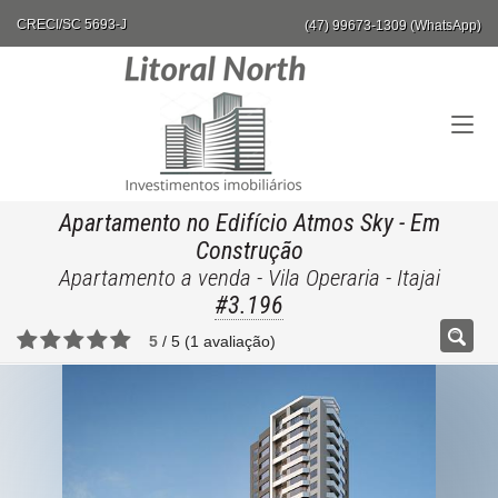
CRECI/SC 5693-J
(47) 99673-1309 (WhatsApp)
Apartamento no Edifício Atmos Sky
- Em
Construção
Apartamento a venda - Vila Operaria - Itajai
#3.196
5
/
5
(
1
avaliação)