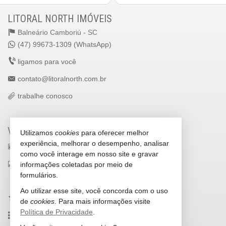
LITORAL NORTH IMÓVEIS
Balneário Camboriú -
SC
(47) 99673-1309 (WhatsApp)
ligamos para você
contato@litoralnorth.com.br
trabalhe conosco
VEJA MAIS
Utilizamos
cookies
para oferecer melhor
experiência, melhorar o desempenho, analisar
receba nosso newsletter
como você interage em nosso site e gravar
indicadores financeiros
informações coletadas por meio de
formulários.
cadastre seu imóvel
Ao utilizar esse site, você concorda com o uso
imóveis favoritos
de
cookies
. Para mais informações visite
Política de Privacidade
.
mapa de imóveis