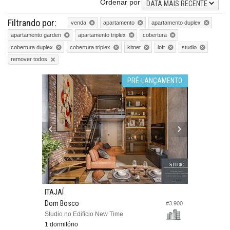
Ordenar por
DATA MAIS RECENTE
Filtrando por:
venda
apartamento
apartamento duplex
apartamento garden
apartamento triplex
cobertura
cobertura duplex
cobertura triplex
kitnet
loft
studio
remover todos
PRÉ-LANÇAMENTO
ITAJAÍ
Dom Bosco
#3.900
Studio no Edifício New Time
1 dormitório