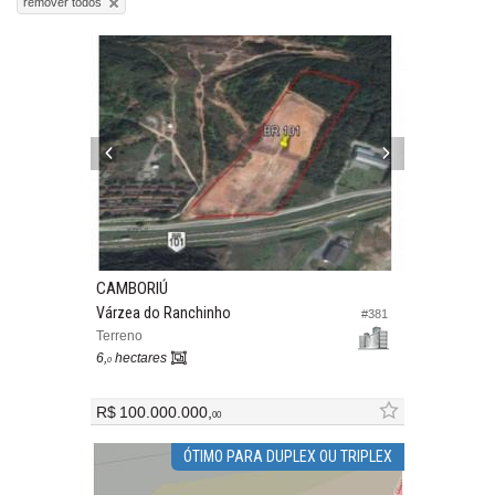
remover todos
CAMBORIÚ
Várzea do Ranchinho
#381
Terreno
6,
hectares
0
R$ 100.000.000,
00
ÓTIMO PARA DUPLEX OU TRIPLEX