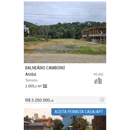
BALNEÁRIO CAMBORIÚ
Ariribá
#3.262
Terreno
1.005,
m²
2
R$ 3.250.000,
00
ACEITA PERMUTA CASA/APT