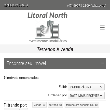
CRECI/SC 5693-J
(47) 99673-1309 (WhatsApp)
Terrenos à Venda
Encontre seu Imóvel
9
imóveis encontrados
Exibir
24 POR PÁGINA
Ordenar por
DATA MAIS RECENTE
Filtrando por:
venda
terreno
terreno em condomínio