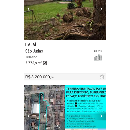
ITAJAÍ
São Judas
#1.289
Terreno
1.773,
m²
3
R$ 3.200.000,
00