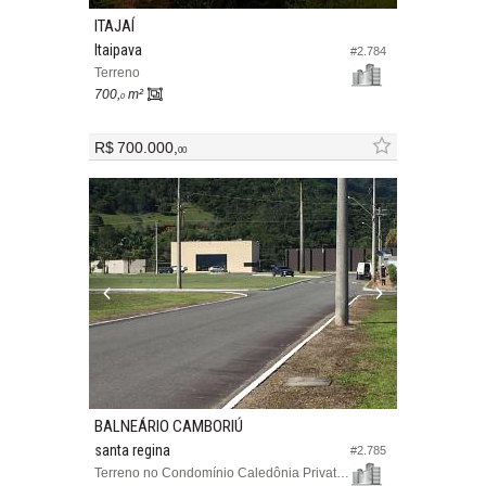
ITAJAÍ
Itaipava
#2.784
Terreno
700,
m²
0
R$ 700.000,
00
BALNEÁRIO CAMBORIÚ
santa regina
#2.785
Terreno no Condomínio Caledônia Private Village