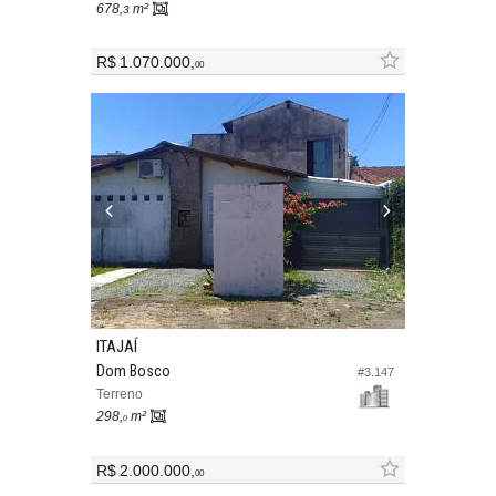
678,
m²
3
R$ 1.070.000,
00
ITAJAÍ
Dom Bosco
#3.147
Terreno
298,
m²
0
R$ 2.000.000,
00