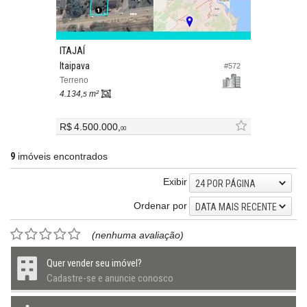
ITAJAÍ
Itaipava
#572
Terreno
4.134,
m²
5
R$ 4.500.000,
00
9
imóveis encontrados
Exibir
24 POR PÁGINA
Ordenar por
DATA MAIS RECENTE
(nenhuma avaliação)
Quer vender seu imóvel?
Cadastre-se e anuncie conosco