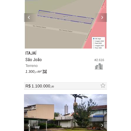
ITAJAÍ
São João
#2.616
Terreno
1.300,
m²
0
R$ 1.100.000,
00