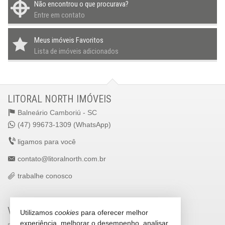
Não encontrou o que procurava?
Entre em contato
Meus imóveis Favoritos
Lista de imóveis adicionados
LITORAL NORTH IMÓVEIS
Balneário Camboriú -
SC
(47) 99673-1309 (WhatsApp)
ligamos para você
contato@litoralnorth.com.br
trabalhe conosco
VEJA MAIS
Utilizamos
cookies
para oferecer melhor
experiência, melhorar o desempenho, analisar