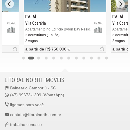
ITAJAÍ
ITAJAÍ
Vila Operária
Vila Operár
#3.493
#2.943
Apartamento no Edifício Byron Bay Residence
Apartament
2 dormitórios (1 suíte)
3 dormitóri
2 vagas
2 vagas
a partir de
R$ 750.000,
a partir 
00
LITORAL NORTH IMÓVEIS
Balneário Camboriú -
SC
(47) 99673-1309 (WhatsApp)
ligamos para você
contato@litoralnorth.com.br
trabalhe conosco