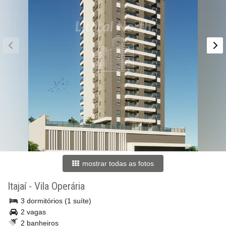
mostrar todas as fotos
Itajaí
-
Vila Operária
3 dormitórios (1 suíte)
2 vagas
2 banheiros