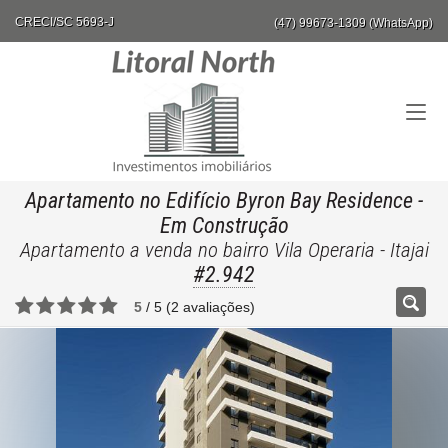
CRECI/SC 5693-J
(47) 99673-1309 (WhatsApp)
Apartamento no Edifício Byron Bay Residence
-
Em Construção
Apartamento a venda no bairro Vila Operaria - Itajai
#2.942
5
/
5
(
2
avaliações)