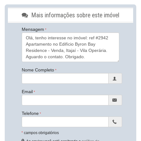
Aquecimento de Água
Churrasqueira
Mais informações sobre este imóvel
Despensa
Piso Porcelanato
Piso Vinílico
Mensagem
Infra para Ar Split
Acabamento em Gesso
Área de Serviço
Living
Sacada / Varanda
Sacada com Churrasqueira
Sala
Nome Completo
Sala de Jantar
Sala para 2 Ambientes
Cozinha
Cozinha Americana
Email
Espaço Gourmet
Banheiro Social
Sala de TV
Telefone
Características do Empreendimento
Sala de Jogos
Salão de Festas
*
campos obrigatórios
Piscina
Quadra Esportiva