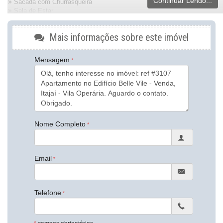
Continuar Lendo...
Sacada com Churrasqueira
Sala de Estar
Sala de Jantar
Cozinha
Mais informações sobre este imóvel
Banheiro Social
Características do Empreendimento
Mensagem
Sala de Jogos
Salão de Festas
Piscina
Playground
Piscina Infantil
Elevador
Hall Decorado e Mobiliado
Nome Completo
Endereço:
Rua Carlos Seara
Vila Operária
Email
Itajaí /
SC
ver mapa abaixo
Telefone