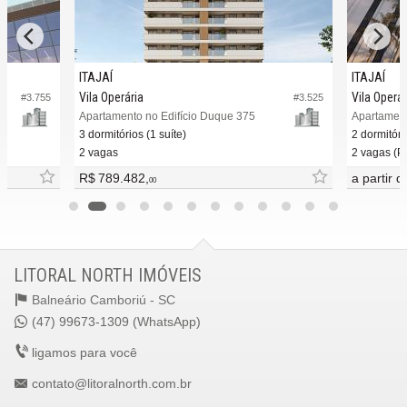
ITAJAÍ
ITAJAÍ
Vila Operária
Vila Operár
#3.755
#3.525
Apartamento no Edifício Duque 375
Apartament
3 dormitórios (1 suíte)
2 dormitóri
2 vagas
2 vagas (Pr
R$ 789.482,
a partir 
00
LITORAL NORTH IMÓVEIS
Balneário Camboriú -
SC
(47) 99673-1309 (WhatsApp)
ligamos para você
contato@litoralnorth.com.br