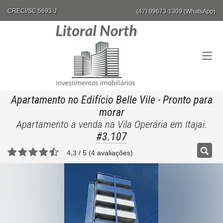
CRECI/SC 5693-J
(47) 99673-1309 (WhatsApp)
Apartamento no Edifício Belle Vile
- Pronto para
morar
Apartamento a venda na Vila Operária em Itajai.
#3.107
4,3
/
5
(
4
avaliações)