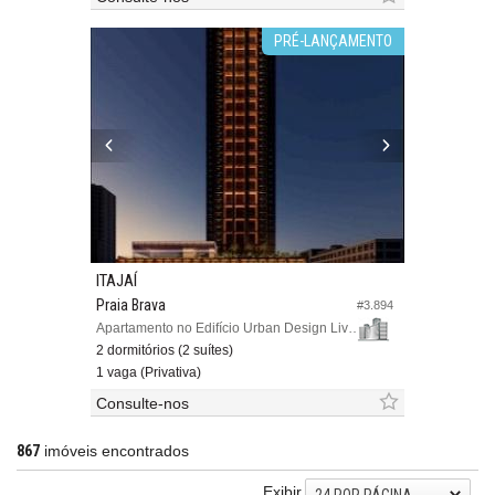
PRÉ-LANÇAMENTO
ITAJAÍ
Praia Brava
#3.894
Apartamento no Edifício Urban Design Living
2 dormitórios (2 suítes)
1 vaga (Privativa)
Consulte-nos
867
imóveis encontrados
Exibir
24 POR PÁGINA