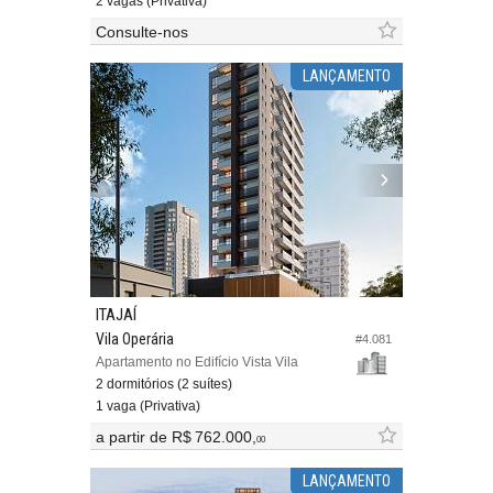
2 vagas (Privativa)
Consulte-nos
LANÇAMENTO
ITAJAÍ
Vila Operária
#4.081
Apartamento no Edifício Vista Vila
2 dormitórios (2 suítes)
1 vaga (Privativa)
a partir de
R$ 762.000,
00
LANÇAMENTO