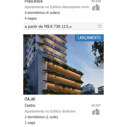
Praia Brava
#3.638
Apartamento no Edifício Atmosphere Home Spa
4 dormitórios (4 suítes)
4 vagas
a partir de
R$ 8.738.113,
00
LANÇAMENTO
ITAJAÍ
Centro
#3.897
Apartamento no Edifício Bothanic
2 dormitórios (1 suíte)
1 vaga