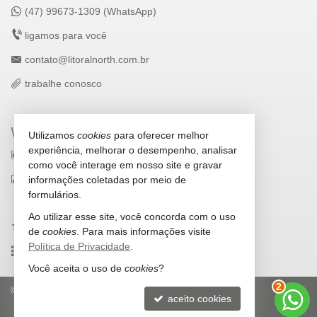
(47) 99673-1309 (WhatsApp)
ligamos para você
contato@litoralnorth.com.br
trabalhe conosco
VEJA MAIS
Utilizamos
cookies
para oferecer melhor
experiência, melhorar o desempenho, analisar
receba nosso newsletter
como você interage em nosso site e gravar
indicadores financeiros
informações coletadas por meio de
formulários.
cadastre seu imóvel
Ao utilizar esse site, você concorda com o uso
imóveis favoritos
de
cookies
. Para mais informações visite
Política de Privacidade
.
mapa de imóveis
Você aceita o uso de
cookies
?
3
©
2026
CRECI/SC 5693-J
Política de Privacidade
aceito cookies