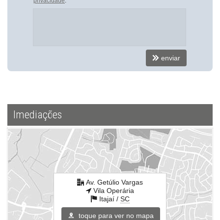
privacidade
.
Portão Eletrônico
Playground
Gás Central
Elevador
Hall Decorado e Mobiliado
Acessibilidade para PNE
Hidromassagem
enviar
Endereço:
Av. Getúlio Vargas
Vila Operária
Itajaí /
SC
Imediações
ver mapa abaixo
Av. Getúlio Vargas
Vila Operária
Itajaí /
SC
toque para ver no mapa