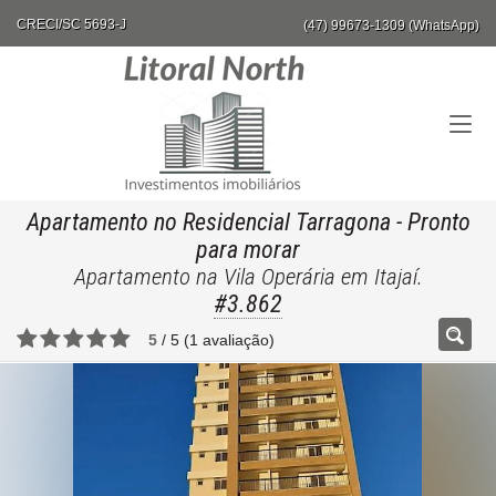
CRECI/SC 5693-J
(47) 99673-1309 (WhatsApp)
Apartamento no Residencial Tarragona
- Pronto
para morar
Apartamento na Vila Operária em Itajaí.
#3.862
5
/
5
(
1
avaliação)