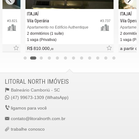
ITAJAÍ
ITAJAÍ
Vila Operária
Vila Operár
#3.821
#3.737
Apartamento no Edifício Authentique
Apartament
2 dormitórios (1 suíte)
2 dormitóri
1 vaga (Privativa)
1 vaga (Pri
R$ 810.000,
a partir 
00
LITORAL NORTH IMÓVEIS
Balneário Camboriú -
SC
(47) 99673-1309 (WhatsApp)
ligamos para você
contato@litoralnorth.com.br
trabalhe conosco