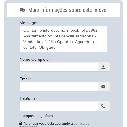
Vista Livre
Acabamento em Gesso
Mais informações sobre este imóvel
Móveis Planejados
Fechadura Eletrônica
Mensagem
Vista Panorâmica
Aceita Pet
Área de Serviço
Living
Sacada com Churrasqueira
Sala de Estar
Sala de Jantar
Cozinha
Nome Completo
Cozinha Americana
Banheiro Social
Sala de TV
Email
Suíte Standard
Características do Empreendimento
Sauna
Sala de Jogos
Telefone
Salão de Festas
Piscina
Espaço Gourmet
*
campos obrigatórios
Espaço Fitness
Medidores Individuais
Ao enviar você está aceitando a
política de