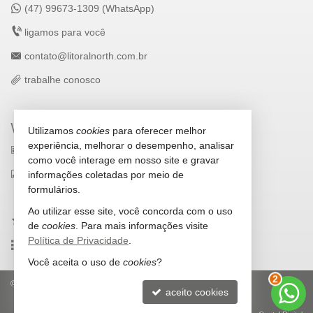
(47) 99673-1309 (WhatsApp)
ligamos para você
contato@litoralnorth.com.br
trabalhe conosco
VEJA MAIS
Utilizamos
cookies
para oferecer melhor
experiência, melhorar o desempenho, analisar
receba nosso newsletter
como você interage em nosso site e gravar
indicadores financeiros
informações coletadas por meio de
formulários.
cadastre seu imóvel
Ao utilizar esse site, você concorda com o uso
imóveis favoritos
de
cookies
. Para mais informações visite
Política de Privacidade
.
mapa de imóveis
Você aceita o uso de
cookies
?
2
©
2026
CRECI/SC 5693-J
Política de Privacidade
aceito cookies