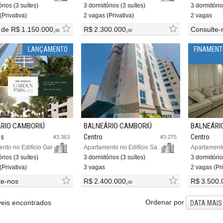
rios (3 suítes)
3 dormitórios (3 suítes)
3 dormitório
(Privativa)
2 vagas (Privativa)
2 vagas
r de
R$ 1.150.000,
R$ 2.300.000,
Consulte-
00
00
LANÇAMENTO
FINAMENT
RIO CAMBORIÚ
BALNEÁRIO CAMBORIÚ
BALNEÁRI
os
Centro
Centro
#3.363
#3.275
Apartamento no Edifício Garden Park Home Club
Apartamento no Edifício San Valentim Residence
rios (3 suítes)
3 dormitórios (3 suítes)
3 dormitório
(Privativa)
3 vagas
2 vagas (Pri
te-nos
R$ 2.400.000,
R$ 3.500.
00
Ordenar por
eis encontrados
DATA MAIS