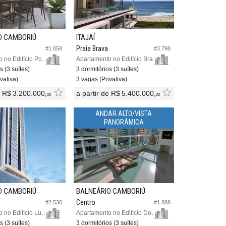
O CAMBORIÚ
ITAJAÍ
Praia Brava
#1.058
#3.798
Apartamento no Edifício Pontal Di Vitta
Apartamento no Edifício Brava Collection
s (3 suítes)
3 dormitórios (3 suítes)
vativa)
3 vagas (Privativa)
e
R$ 3.200.000,
a partir de
R$ 5.400.000,
00
00
ANDAR ALTO/VISTA
PANORÂMICA
O CAMBORIÚ
BALNEÁRIO CAMBORIÚ
Centro
#2.530
#1.888
Apartamento no Edifício Luminare Residencial
Apartamento no Edifício Dom Pablo
s (3 suítes)
3 dormitórios (3 suítes)