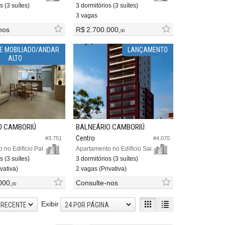
s (3 suítes)
3 dormitórios (3 suítes)
3 vagas
nos
R$ 2.700.000,
00
E MOBILIADO/ANDAR
LANÇAMENTO
ALTO
O CAMBORIÚ
BALNEÁRIO CAMBORIÚ
Centro
#3.751
#4.070
Apartamento no Edifício Palazzo Del Sole
Apartamento no Edifício Saint Claire
s (3 suítes)
3 dormitórios (3 suítes)
vativa)
2 vagas (Privativa)
000,
Consulte-nos
00
Exibir
 RECENTE
24 POR PÁGINA