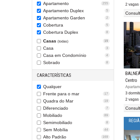
Apartamento
255
2 vagas 
Apartamento Duplex
5
Consul
Apartamento Garden
2
Cobertura
5
Cobertura Duplex
8
Casas
15
(todas)
Casa
3
Casa em Condomínio
4
Sobrado
8
BALNEÁ
CARACTERÍSTICAS
Centro
Qualquer
3 dormitó
Frente para o mar
17
2 vagas 
Quadra do Mar
19
Diferenciado
Consul
7
Mobiliado
89
REGIÃ
Semimobiliado
8
Sem Mobília
44
Alto Padrão
169