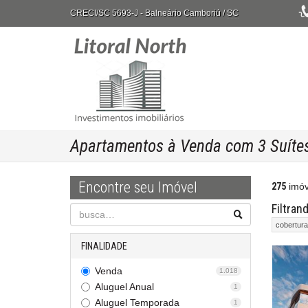
CRECI/SC 5693-J
- Balneário Camboriú /
SC
Apartamentos à Venda com 3 Suíte
Encontre seu Imóvel
275
imóv
Filtran
cobertura
FINALIDADE
Venda
1.018
Aluguel Anual
1
Aluguel Temporada
1