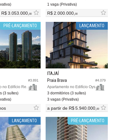
vativa)
1 vaga (Privativa)
e
R$ 3.053.000,
R$ 2.000.000,
00
00
PRÉ-LANÇAMENTO
LANÇAMENTO
ITAJAÍ
Praia Brava
#3.891
#4.079
Apartamento no Edifício Reserva Japandi
Apartamento no Edifício Oyster Praia Brava
s (3 suítes)
3 dormitórios (3 suítes)
vativa)
3 vagas (Privativa)
nos
a partir de
R$ 5.940.000,
00
LANÇAMENTO
PRÉ-LANÇAMENTO