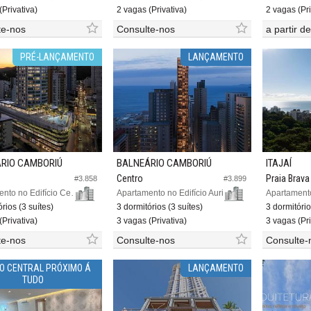
(Privativa)
2 vagas (Privativa)
2 vagas (Pri
te-nos
Consulte-nos
a partir d
PRÉ-LANÇAMENTO
LANÇAMENTO
RIO CAMBORIÚ
BALNEÁRIO CAMBORIÚ
ITAJAÍ
Centro
Praia Brava
#3.858
#3.899
Apartamento no Edifício Central Tower
Apartamento no Edifício Auris Residenze
rios (3 suítes)
3 dormitórios (3 suítes)
3 dormitório
(Privativa)
3 vagas (Privativa)
3 vagas (Pri
te-nos
Consulte-nos
Consulte-
O CENTRAL PRÓXIMO Á
LANÇAMENTO
TUDO