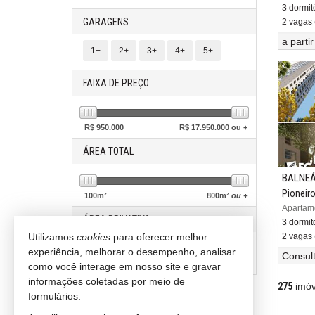
3 dormitó
GARAGENS
2 vagas 
a parti
1+
2+
3+
4+
5+
FAIXA DE PREÇO
R$
950.000
R$
17.950.000 ou +
ÁREA TOTAL
BALNEÁ
Pioneir
100
m²
800
m²
ou +
ÁREA PRIVATIVA
3 dormitó
2 vagas 
Utilizamos
cookies
para oferecer melhor
experiência, melhorar o desempenho, analisar
Consul
90
m²
650
m²
ou +
como você interage em nosso site e gravar
informações coletadas por meio de
275
imóv
formulários.