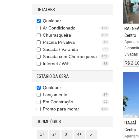
DETALHES
Qualquer
Ar Condicionado
BALNEÁ
133
Churrasqueira
Centro
195
Piscina Privativa
17
3 dormitó
Sacada / Varanda
85
3 vagas 
Sacada com Churrasqueira
168
R$ 2.1
Internet / WiFi
38
ESTÁGIO DA OBRA
Qualquer
Lançamento
37
Em Construção
99
Pronto para morar
139
DORMITÓRIOS
ITAJAÍ
Centro
1+
2+
3+
4+
5+