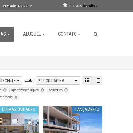
imóveis favoritos
encontre rápido
DAS
ALUGUEL
CONTATO
Exibir
 RECENTE
24 POR PÁGINA
n
apartamento triplex
cobertura
er todos
ULTIMAS UNIDADES
LANÇAMENTO