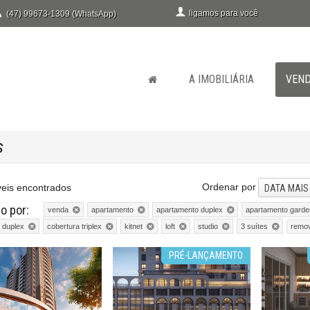
ligamos para você
(47) 99673-1309 (WhatsApp)
A IMOBILIÁRIA
VEN
s
Ordenar por
eis encontrados
DATA MAIS
do por:
venda
apartamento
apartamento duplex
apartamento garde
remov
 duplex
cobertura triplex
kitnet
loft
studio
3 suítes
PRÉ-LANÇAMENTO