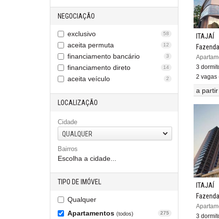
NEGOCIAÇÃO
exclusivo
58
ITAJAÍ
aceita permuta
12
Fazend
financiamento bancário
3
financiamento direto
3 dormitó
14
2 vagas 
aceita veículo
2
a parti
LOCALIZAÇÃO
Cidade
QUALQUER
Bairros
Escolha a cidade...
TIPO DE IMÓVEL
ITAJAÍ
Fazend
Qualquer
Apartamentos
275
(todos)
3 dormitó