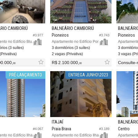
RIO CAMBORIÚ
BALNEÁRIO CAMBORIÚ
BALNEÁRI
Pioneiros
Pioneiros
#3.977
#3.743
Apartamento no Edifício Blue Life Residence
Apartamento no Edifício Porto Ruby
rios (3 suítes)
3 dormitórios (3 suítes)
3 dormitório
(Privativa)
2 vagas (Privativa)
3 vagas (Pri
00.000,
R$ 2.100.000,
Consulte-
00
00
PRÉ-LANÇAMENTO
ENTREGA JUNHO\2023
ITAJAÍ
BALNEÁRI
Praia Brava
Centro
#4.067
#3.189
Apartamento no Edifício Ilha de Cozumel
Apartamento no Edifício Ilha de Maui