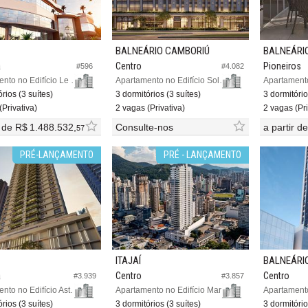
BALNEÁRIO CAMBORIÚ
BALNEÁRI
a
Centro
Pioneiros
#596
#4.082
Apartamento no Edifício Le Havre Residence
Apartamento no Edifício Solenne
rios (3 suítes)
3 dormitórios (3 suítes)
3 dormitório
(Privativa)
2 vagas (Privativa)
2 vagas (Pri
r de
R$ 1.488.532,
Consulte-nos
a partir d
57
PRÉ-LANÇAMENTO
PRÉ - LANÇAMENTO
ITAJAÍ
BALNEÁRI
a
Centro
Centro
#3.939
#3.857
Apartamento no Edifício Astoria Art Residence
Apartamento no Edifício Marina Sky
rios (3 suítes)
3 dormitórios (3 suítes)
3 dormitório