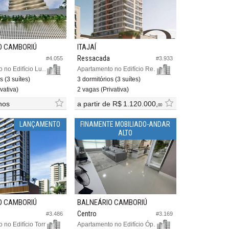
O CAMBORIÚ
ITAJAÍ
Ressacada
#4.055
#3.933
Apartamento no Edifício Lumina Exclusive Home
Apartamento no Edifício Reserva 242
s (3 suítes)
3 dormitórios (3 suítes)
vativa)
2 vagas (Privativa)
nos
a partir de
R$ 1.120.000,
00
LANÇAMENTO
FINAMENTE MOBILIADO-ANDAR
ALTO
O CAMBORIÚ
BALNEÁRIO CAMBORIÚ
Centro
#3.486
#3.169
Apartamento no Edifício Torre D`aquino
Apartamento no Edifício Ópera Plaza