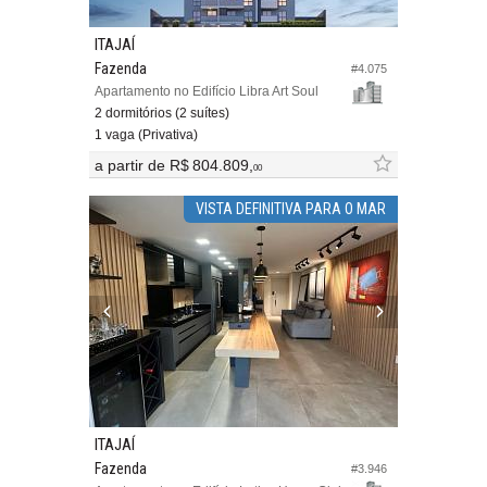
ITAJAÍ
Fazenda
#4.075
Apartamento no Edifício Libra Art Soul
2 dormitórios (2 suítes)
1 vaga (Privativa)
a partir de
R$ 804.809,
00
VISTA DEFINITIVA PARA O MAR
ITAJAÍ
Fazenda
#3.946