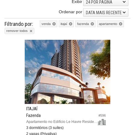
Exibir
24 POR PÁGINA
Ordenar por
DATA MAIS RECENTE
Filtrando por:
venda
itajaí
fazenda
apartamento
remover todos
ITAJAÍ
Fazenda
#596
Apartamento no Edifício Le Havre Residence
3 dormitórios (3 suítes)
2 vagas (Privativa)