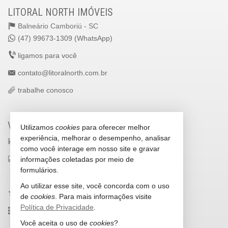
LITORAL NORTH IMÓVEIS
Balneário Camboriú -
SC
(47) 99673-1309 (WhatsApp)
ligamos para você
contato@litoralnorth.com.br
trabalhe conosco
VEJA MAIS
Utilizamos
cookies
para oferecer melhor
experiência, melhorar o desempenho, analisar
receba nosso newsletter
como você interage em nosso site e gravar
indicadores financeiros
informações coletadas por meio de
formulários.
cadastre seu imóvel
Ao utilizar esse site, você concorda com o uso
imóveis favoritos
de
cookies
. Para mais informações visite
Política de Privacidade
.
mapa de imóveis
Você aceita o uso de
cookies
?