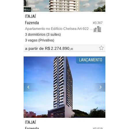
ITAJAÍ
Fazenda
#3.367
Apartamento no Edifício Chelsea Art-922 Residence
3 dormitórios (3 suítes)
3 vagas (Privativa)
a partir de
R$ 2.274.890,
00
LANÇAMENTO
ITAJAÍ
Fazenda
#3.619