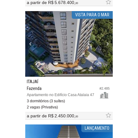
a partir de
R$ 5.678.400,
00
VISTA PARA O MAR
ITAJAÍ
Fazenda
#2.485
Apartamento no Edifício Casa Atalaia 47
3 dormitórios (3 suítes)
2 vagas (Privativa)
a partir de
R$ 2.450.000,
00
LANÇAMENTO