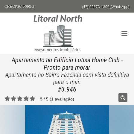
CRECI/SC 5693-J
(47) 99673-1309 (WhatsApp)
Apartamento no Edifício Lotisa Home Club
-
Pronto para morar
Apartamento no Bairro Fazenda com vista definitiva
para o mar.
#3.946
5
/
5
(
1
avaliação)