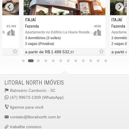
ITAJAÍ
ITAJAÍ
Fazenda
Fazenda
#3.489
#596
Apartamento no Edifício Beira Rio Conection
Apartamento no Edifício Le Havre Residence
3 dormitórios (3 suítes)
2 dormitóri
2 vagas (Privativa)
2 vagas (Pr
a partir de
R$ 1.488.532,
a partir 
57
LITORAL NORTH IMÓVEIS
Balneário Camboriú -
SC
(47) 99673-1309 (WhatsApp)
ligamos para você
contato@litoralnorth.com.br
trabalhe conosco