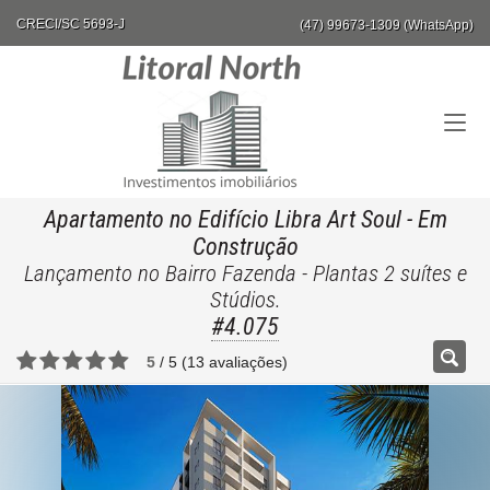
CRECI/SC 5693-J
(47) 99673-1309 (WhatsApp)
Apartamento no Edifício Libra Art Soul
- Em
Construção
Lançamento no Bairro Fazenda - Plantas 2 suítes e
Stúdios.
#4.075
5
/
5
(
13
avaliações)