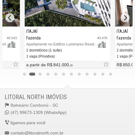
ITAJAÍ
ITAJAÍ
Fazenda
Fazenda
#2.643
#3.478
sort
Apartamento no Edifício Luminares Residence
2 dormitórios (1 suíte)
2 dormitóri
1 vaga (Privativa)
1 vaga (Pri
a partir de
R$ 841.000,
R$ 850.0
00
LITORAL NORTH IMÓVEIS
Balneário Camboriú -
SC
(47) 99673-1309 (WhatsApp)
ligamos para você
contato@litoralnorth.com.br