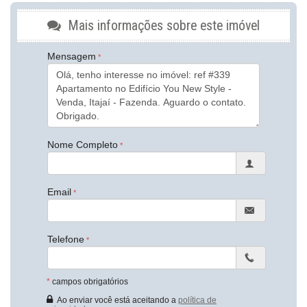
Características do Imóvel
Mais informações sobre este imóvel
Área de Serviço
Living
Sacada / Varanda
Mensagem
Sala de Estar
Sala de Jantar
Cozinha Americana
Churrasqueira
Piso Porcelanato
Características do Empreendimento
Nome Completo
Gerador
Sala de Jogos
Salão de Festas
Cinema
Email
Piscina
Spa
Espaço Gourmet
Espaço Fitness
Telefone
Medidores Individuais
Portão Eletrônico
Brinquedoteca
*
campos obrigatórios
Quiosque Externo
Piscina Infantil
Ao enviar você está aceitando a
política de
Bicicletário