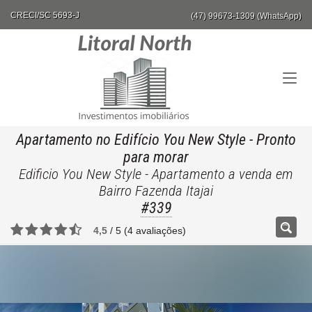
CRECI/SC 5693-J
(47) 99673-1309 (WhatsApp)
Apartamento no Edifício You New Style
- Pronto
para morar
Edificio You New Style - Apartamento a venda em
Bairro Fazenda Itajai
#339
4,5
/
5
(
4
avaliações)