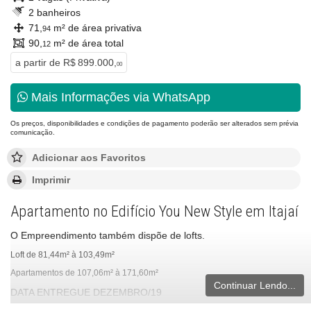
2 banheiros
71,
m² de área privativa
94
90,
m² de área total
12
a partir de
R$ 899.000,
00
Mais Informações via WhatsApp
Os preços, disponibilidades e condições de pagamento poderão ser alterados sem prévia
comunicação.
Adicionar aos Favoritos
Imprimir
Apartamento no Edifício You New Style em Itajaí
O Empreendimento também dispõe de lofts.
Loft de 81,44m² à 103,49m²
Apartamentos de 107,06m² à 171,60m²
Continuar Lendo...
DATA ENTREGUE DEZEMBRO/19