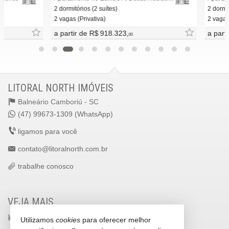
2 dormitórios (2 suítes)
2 dormitóri
2 vagas (Privativa)
2 vagas
a partir de
R$ 918.323,
a partir 
00
LITORAL NORTH IMÓVEIS
Balneário Camboriú -
SC
(47) 99673-1309 (WhatsApp)
ligamos para você
contato@litoralnorth.com.br
trabalhe conosco
VEJA MAIS
receba nosso newsletter
Utilizamos
cookies
para oferecer melhor