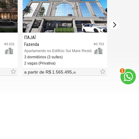
ITAJAÍ
ITAJAÍ
Fazenda
Fazenda
#3.531
#3.753
Apartamento no Edifício Sul Mare Residenziale
Apartamento n
3 dormitórios (3 suítes)
3 dormitórios (
2 vagas (Privativa)
3 vagas (Privat
2
a partir de
R$ 1.565.495,
R$ 1.866.09
00
INDICADORES
FINANCEIROS
CUB /
SC
R$ 3.151,24
CUB /
SC
variação
0,95%
Poupança
0,6738%
Dólar Comercial
R$ 5,09
Euro
R$ 5,88