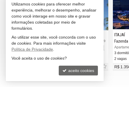
Utilizamos
cookies
para oferecer melhor
experiência, melhorar o desempenho, analisar
como você interage em nosso site e gravar
informações coletadas por meio de
formulários.
ITAJAÍ
ITAJAÍ
Ao utilizar esse site, você concorda com o uso
Fazenda
Fazenda
#2.575
#2.469
de
cookies
. Para mais informações visite
st
Apartamento no Edifício Laguna 182
Apartame
Política de Privacidade
.
3 dormitórios (3 suítes)
3 dormitór
Você aceita o uso de
cookies
?
3 vagas (Privativa)
2 vagas
a partir de
R$ 1.796.000,
R$ 1.35
00
aceito cookies
LITORAL NORTH IMÓVEIS
VEJA 
Balneário Camboriú -
SC
rece
(47) 99673-1309 (WhatsApp)
indic
ligamos para você
cadas
contato@litoralnorth.com.br
mapa
trabalhe conosco