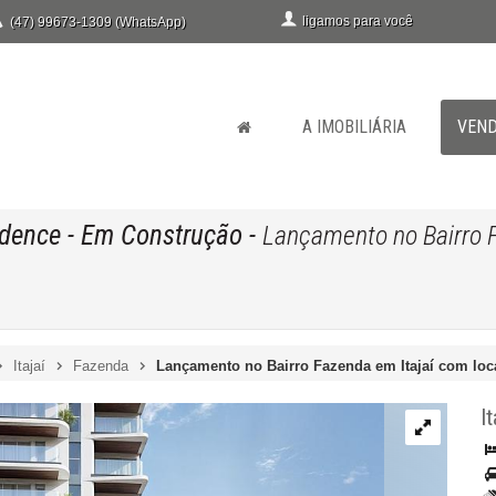
ligamos para você
(47) 99673-1309 (WhatsApp)
A IMOBILIÁRIA
VEN
idence
- Em Construção
-
Lançamento no Bairro F
Itajaí
Fazenda
Lançamento no Bairro Fazenda em Itajaí com local
It