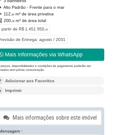
3 banheiros
Alto Padrão - Frente para o mar
112,
m² de área privativa
00
200,
m² de área total
00
 partir de
R$ 1.451.950,
00
revisão de Entrega: agosto / 2031
Mais Informações via WhatsApp
 preços, disponibilidades e condições de pagamento poderão ser
terados sem prévia comunicação.
Adicionar aos Favoritos
Imprimir
Mais informações sobre este imóvel
Mensagem