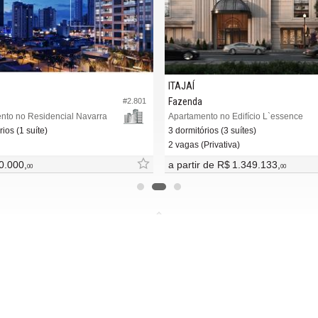
ITAJAÍ
Fazenda
#2.801
nto no Residencial Navarra
Apartamento no Edifício L`essence
ios (1 suíte)
3 dormitórios (3 suítes)
2 vagas (Privativa)
0.000,
a partir de
R$ 1.349.133,
00
00
MAIS
REDES SOCIAIS
ba nosso newsletter
Facebook
adores financeiros
Twitter
tre seu imóvel
Instagram
 de imóveis
YouTube
Linked In