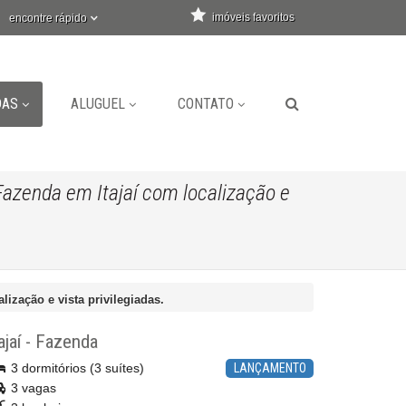
imóveis favoritos
encontre rápido
DAS
ALUGUEL
CONTATO
azenda em Itajaí com localização e
ização e vista privilegiadas.
ajaí
-
Fazenda
3 dormitórios (3 suítes)
LANÇAMENTO
3 vagas