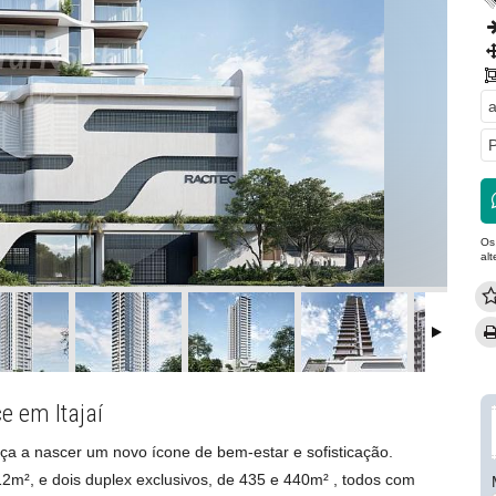
a
P
Os
al
e em Itajaí
eça a nascer um novo ícone de bem-estar e sofisticação.
2m², e dois duplex exclusivos, de 435 e 440m² , todos com