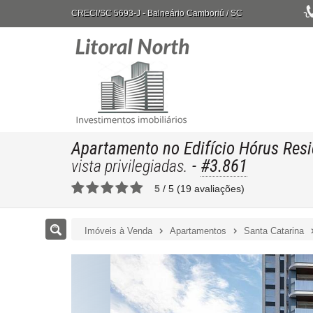
CRECI/SC 5693-J
- Balneário Camboriú /
SC
Apartamento no Edifício Hórus Res
-
#3.861
vista privilegiadas.
5
/
5
(
19
avaliações)
Imóveis à Venda
Apartamentos
Santa Catarina