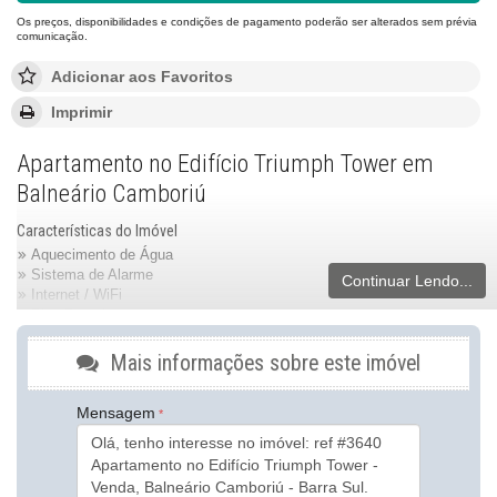
Os preços, disponibilidades e condições de pagamento poderão ser alterados sem prévia
comunicação.
Adicionar aos Favoritos
Imprimir
Apartamento no Edifício Triumph Tower em
Balneário Camboriú
Características do Imóvel
Aquecimento de Água
Sistema de Alarme
Continuar Lendo...
Internet / WiFi
Piso Porcelanato
Piso Vinílico
Infra para Ar Split
Mais informações sobre este imóvel
Andar Alto
Vista Livre
Mensagem
Vista Mar
Acabamento em Gesso
Fechadura Eletrônica
Vista Panorâmica
Área de Serviço