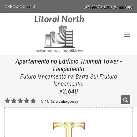
CRECI/SC 5693-J
(47) 99673-1309 (WhatsApp)
Apartamento no Edifício Triumph Tower
-
Lançamento
Futuro lançamento na Barra Sul Fruturo
lançamento.
#3.640
5
/
5
(
2
avaliações)