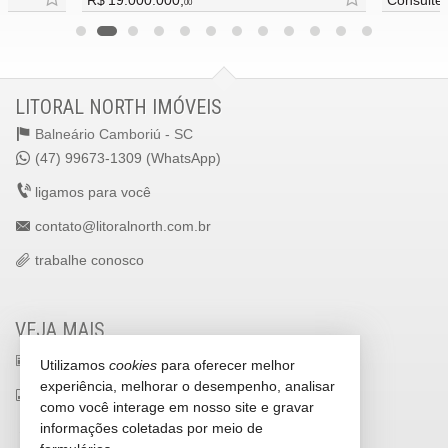
R$ 19.000.000,
Consulte
00
LITORAL NORTH IMÓVEIS
Balneário Camboriú -
SC
(47) 99673-1309 (WhatsApp)
ligamos para você
contato@litoralnorth.com.br
trabalhe conosco
VEJA MAIS
receba nosso newsletter
Utilizamos
cookies
para oferecer melhor
experiência, melhorar o desempenho, analisar
indicadores financeiros
como você interage em nosso site e gravar
informações coletadas por meio de
cadastre seu imóvel