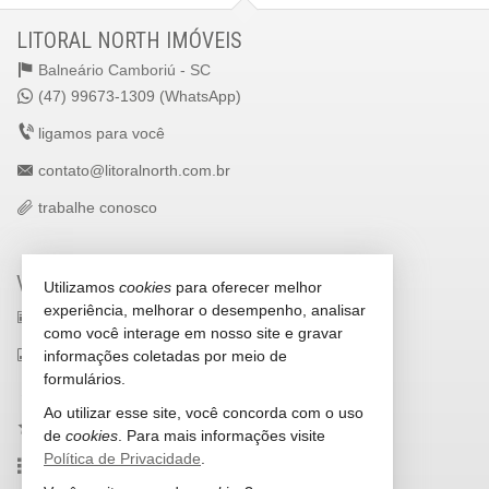
LITORAL NORTH IMÓVEIS
Balneário Camboriú -
SC
(47) 99673-1309 (WhatsApp)
ligamos para você
contato@litoralnorth.com.br
trabalhe conosco
VEJA MAIS
Utilizamos
cookies
para oferecer melhor
experiência, melhorar o desempenho, analisar
receba nosso newsletter
como você interage em nosso site e gravar
indicadores financeiros
informações coletadas por meio de
formulários.
cadastre seu imóvel
Ao utilizar esse site, você concorda com o uso
imóveis favoritos
de
cookies
. Para mais informações visite
Política de Privacidade
.
mapa de imóveis