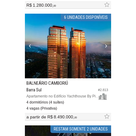
R$ 1.280.000,
00
6 UNIDADES DISPONÍVEIS
BALNEÁRIO CAMBORIÚ
Barra Sul
#2.813
Apartamento no Edifício Yachthouse By Pininfarina
4 dormitórios (4 suítes)
4 vagas (Privativa)
a partir de
R$ 8.490.000,
00
RESTAM SOMENTE 2 UNIDADES