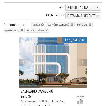
Exibir
24 POR PÁGINA
Ordenar por
DATA MAIS RECENTE
Filtrando por:
venda
balneário camboriú
barra sul
remover todos
apartamento
LANÇAMENTO
BALNEÁRIO CAMBORIÚ
Barra Sul
#3.393
Apartamento no Edifício Blue View