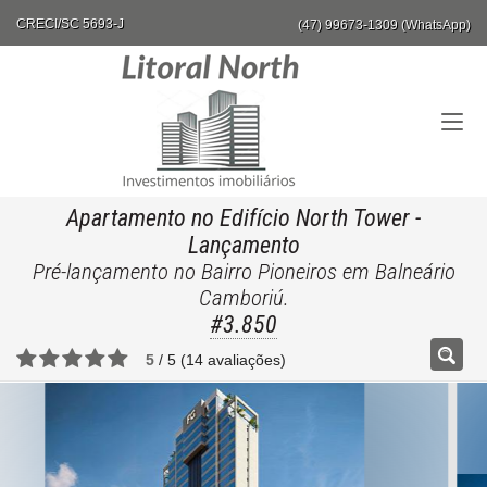
CRECI/SC 5693-J
(47) 99673-1309 (WhatsApp)
Apartamento no Edifício North Tower
-
Lançamento
Pré-lançamento no Bairro Pioneiros em Balneário
Camboriú.
#3.850
5
/
5
(
14
avaliações)