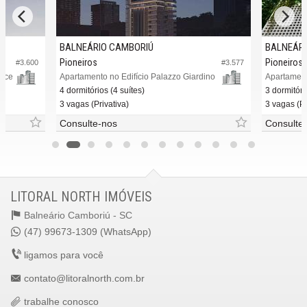
BALNEÁRIO CAMBORIÚ
BALNEÁRI
Pioneiros
Pioneiros
#3.600
#3.577
ence
Apartamento no Edifício Palazzo Giardino
4 dormitórios (4 suítes)
3 dormitóri
3 vagas (Privativa)
3 vagas (Pr
Consulte-nos
Consulte
LITORAL NORTH IMÓVEIS
Balneário Camboriú -
SC
(47) 99673-1309 (WhatsApp)
ligamos para você
contato@litoralnorth.com.br
trabalhe conosco