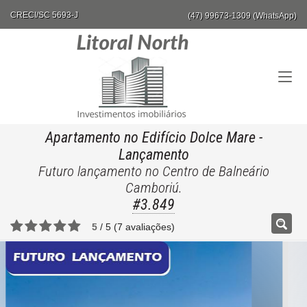
CRECI/SC 5693-J
(47) 99673-1309 (WhatsApp)
Apartamento no Edifício Dolce Mare
-
Lançamento
Futuro lançamento no Centro de Balneário
Camboriú.
#3.849
5
/
5
(
7
avaliações)