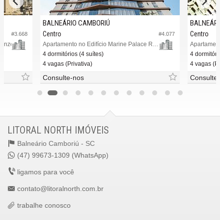
BALNEÁRIO CAMBORIÚ
BALNEÁRI
Centro
Centro
#3.668
#4.077
denze
Apartamento no Edifício Marine Palace Residence
Apartament
4 dormitórios (4 suítes)
4 dormitóri
4 vagas (Privativa)
4 vagas (Pr
Consulte-nos
Consulte
LITORAL NORTH IMÓVEIS
Balneário Camboriú -
SC
(47) 99673-1309 (WhatsApp)
ligamos para você
contato@litoralnorth.com.br
trabalhe conosco