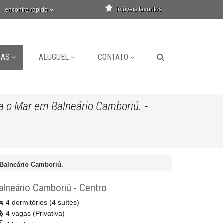
imóveis favoritos
encontre rápido
DAS
ALUGUEL
CONTATO
-
a o Mar em Balneário Camboriú.
 Balneário Camboriú.
alneário Camboriú
-
Centro
4 dormitórios (4 suítes)
4 vagas (Privativa)