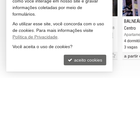
como você interage em nosso site e gravar
informações coletadas por meio de
formulários.
BALNEÁRIO CAMBORIÚ
BALNEÁ
Ao utilizar esse site, você concorda com o uso
Centro
Centro
#3.694
#3.858
de
cookies
. Para mais informações visite
r
Apartamento no Edifício Central Tower
Apartame
Política de Privacidade
.
3 dormitórios (3 suítes)
4 dormitó
Você aceita o uso de
cookies
?
2 vagas (Privativa)
3 vagas
Consulte-nos
a partir
aceito cookies
LITORAL NORTH IMÓVEIS
VEJA 
Balneário Camboriú -
SC
rece
(47) 99673-1309 (WhatsApp)
indic
ligamos para você
cadas
contato@litoralnorth.com.br
mapa
trabalhe conosco
©
Copyright
2018-
2026
Litoral North Imóveis -
CRECI/SC 5693