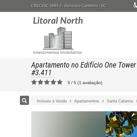
CRECI/SC 5693-J
- Balneário Camboriú /
SC
Apartamento no Edifício One Tower
#3.411
5
/
5
(
1
avaliação)
Imóveis à Venda
Apartamentos
Santa Catarina