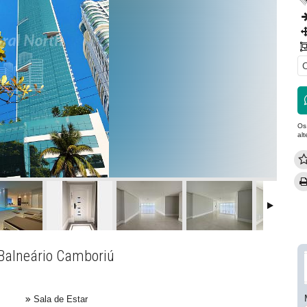
C
Os
al
Balneário Camboriú
Sala de Estar