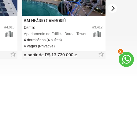
BALNEÁRIO CAMBORIÚ
BALNEÁRIO 
Centro
Centro
#4.015
#3.412
Apartamento no Edifício Boreal Tower
Apartamento no
4 dormitórios (4 suítes)
4 dormitórios (
4 vagas (Privativa)
3 vagas
2
a partir de
R$ 13.730.000,
R$ 2.680.00
00
INDICADORES
FINANCEIROS
CUB /
SC
R$ 3.151,24
CUB /
SC
variação
0,95%
Poupança
0,6738%
Dólar Comercial
R$ 5,10
Euro
R$ 5,88
Site para imobiliárias
: Castel Digital