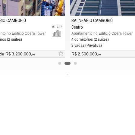
RIO CAMBORIÚ
BALNEÁRIO CAMBORIÚ
Centro
#1.727
nto no Edifício Opera Tower
Apartamento no Edifício Opera Tower
rios (2 suítes)
4 dormitórios (2 suítes)
3 vagas (Privativa)
 de
R$ 3.200.000,
R$ 2.500.000,
00
00
MAIS
REDES SOCIAIS
ba nosso newsletter
Facebook
adores financeiros
Twitter
tre seu imóvel
Instagram
 de imóveis
YouTube
Linked In
-J
— Todos os direitos reservados.
Política de Privacidade