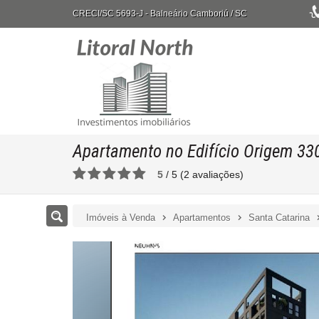
CRECI/SC 5693-J
- Balneário Camboriú /
SC
Apartamento no Edifício Origem 33
5
/
5
(
2
avaliações)
Imóveis à Venda
Apartamentos
Santa Catarina