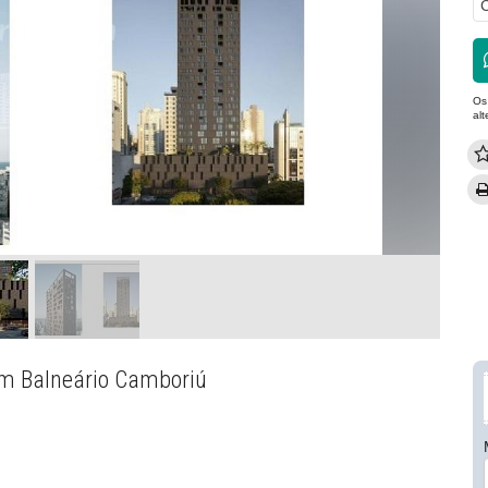
C
Os
al
em Balneário Camboriú