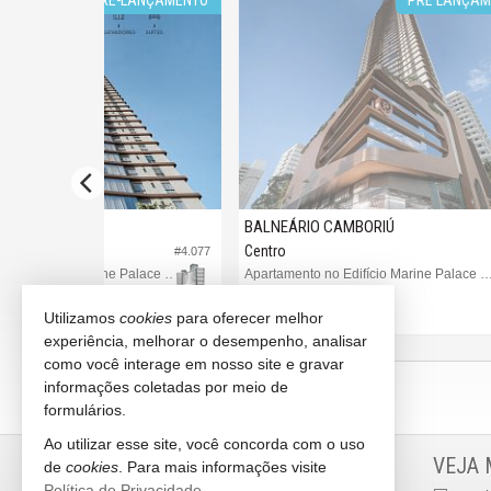
BALNEÁRIO CAMBORIÚ
BALNEÁ
Centro
Centro
#4.077
#3.583
Apartamento no Edifício Marine Palace Residence
Apartamento no Edifício Marine Palace Residence
Apartame
4 dormitórios (4 suítes)
4 dormitó
Utilizamos
cookies
para oferecer melhor
3 vagas (Privativa)
2 vagas
experiência, melhorar o desempenho, analisar
Consulte-nos
Consult
como você interage em nosso site e gravar
informações coletadas por meio de
formulários.
Ao utilizar esse site, você concorda com o uso
LITORAL NORTH IMÓVEIS
VEJA 
de
cookies
. Para mais informações visite
Política de Privacidade
.