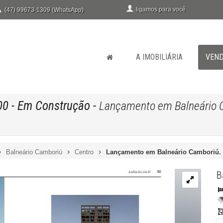
ligamos para você
(47) 99673-1309 (WhatsApp)
A IMOBILIÁRIA
VEN
00
- Em Construção
-
Lançamento em Balneário 
Balneário Camboriú
Centro
Lançamento em Balneário Camboriú.
B