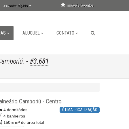
imóveis favoritos
encontre rápido
DAS
ALUGUEL
CONTATO
-
#3.681
Camboriú.
alneário Camboriú
-
Centro
4 dormitórios
ÓTIMA LOCALIZAÇÃO
4 banheiros
150,
m² de área total
00