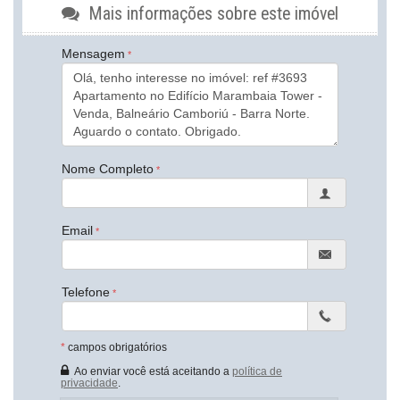
ainda não possui muitas informações oficiais. Reunimos aqui
Mais informações sobre este imóvel
todos os detalhes já divulgados sobre o Marambaia Tower e o
complexo Marambaia.
Mensagem
Endereço:
Av. Atlântica
Barra Norte
Balneário Camboriú /
SC
Nome Completo
ver mapa abaixo
Email
Telefone
*
campos obrigatórios
Ao enviar você está aceitando a
política de
privacidade
.