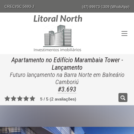
CRECI/SC 5693-J
(47) 99673-1309 (WhatsApp)
Apartamento no Edifício Marambaia Tower
-
Lançamento
Futuro lançamento na Barra Norte em Balneário
Camboriú
#3.693
5
/
5
(
2
avaliações)