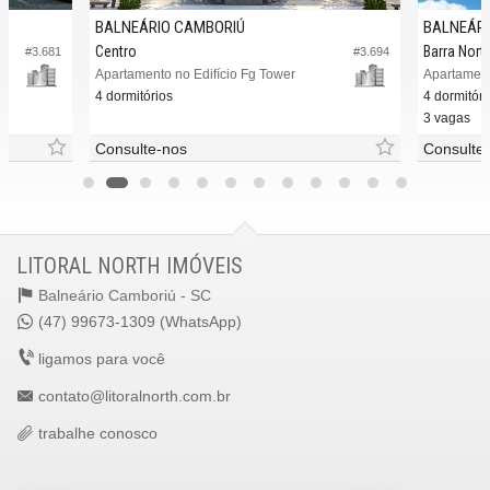
BALNEÁRIO CAMBORIÚ
BALNEÁRI
Centro
Barra Nort
#3.681
#3.694
Apartamento no Edifício Fg Tower
Apartament
4 dormitórios
4 dormitóri
3 vagas
Consulte-nos
Consulte
LITORAL NORTH IMÓVEIS
Balneário Camboriú -
SC
(47) 99673-1309 (WhatsApp)
ligamos para você
contato@litoralnorth.com.br
trabalhe conosco