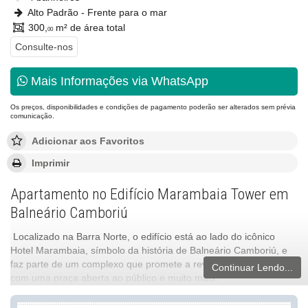
Alto Padrão - Frente para o mar
300,
m² de área total
00
Consulte-nos
Mais Informações via WhatsApp
Os preços, disponibilidades e condições de pagamento poderão ser alterados sem prévia
comunicação.
Adicionar aos Favoritos
Imprimir
Apartamento no Edifício Marambaia Tower em
Balneário Camboriú
Localizado na Barra Norte, o edifício está ao lado do icônico
Hotel Marambaia, símbolo da história de Balneário Camboriú, e
faz parte de um complexo que promete a revitalização do hotel
Continuar Lendo...
com uma praça aberta ao público e muito mais.
O empreendimento está em processo de aprovação, e por isso,