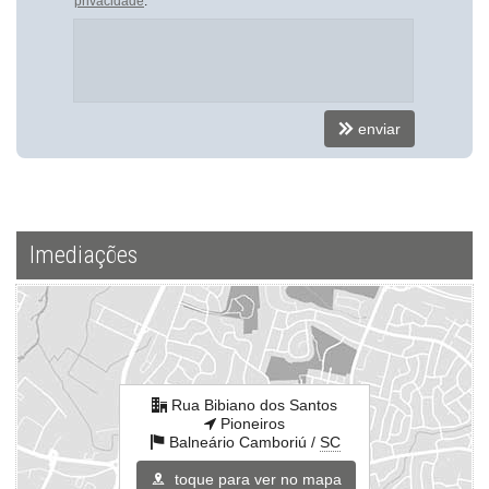
privacidade
.
enviar
Imediações
Rua Bibiano dos Santos
Pioneiros
Balneário Camboriú /
SC
toque para ver no mapa