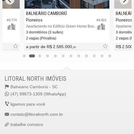
BALNEÁRIO CAMBORIÚ
BALNEÁRI
Pioneiros
Pioneiros
#3.774
#3.601
Apartamento no Edifício Green Home Boutique Residence
Apartament
3 dormitórios (3 suítes)
3 dormitóri
2 vagas (Privativa)
2 vagas (Pr
a partir de
R$ 2.585.000,
R$ 2.500
00
LITORAL NORTH IMÓVEIS
Balneário Camboriú -
SC
(47) 99673-1309 (WhatsApp)
ligamos para você
contato@litoralnorth.com.br
trabalhe conosco