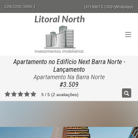
CRECI/SC 5693-J
(47) 99673-1309 (WhatsApp)
Apartamento no Edifício Next Barra Norte
-
Lançamento
Apartamento Na Barra Norte
#3.509
5
/
5
(
2
avaliações)