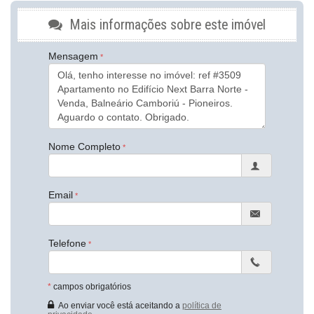
Sala
Cozinha
Mais informações sobre este imóvel
Lavabo
Sacada Técnica
Mensagem
Banheiro Social
Características do Empreendimento
Salão de Festas
Piscina
Playground
Piscina Infantil
Elevador
Nome Completo
RoofTop
Infra para Veículos Elétricos
Endereço:
Email
Rua Bibiano dos Santos
Pioneiros
Balneário Camboriú /
SC
Telefone
ver mapa abaixo
*
campos obrigatórios
Ao enviar você está aceitando a
política de