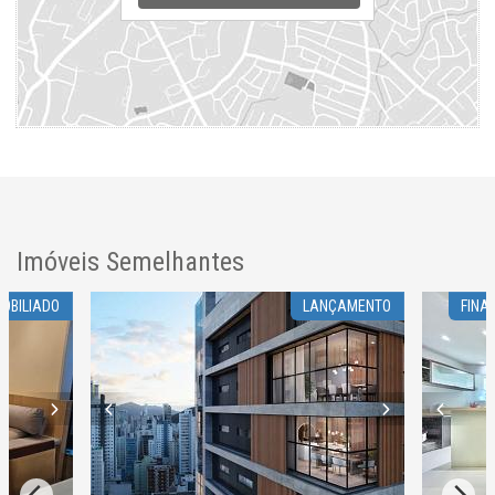
Imóveis Semelhantes
OBILIADO
LANÇAMENTO
FINA