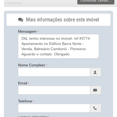
Continuar Lendo...
Despensa
Piso Laminado
Piso Porcelanato
Decorado
Mais informações sobre este imóvel
Móveis Planejados
Área de Serviço
Mensagem
Sacada com Churrasqueira
Sala de Estar
Sala de Jantar
Cozinha Americana
Lavabo
Características do Empreendimento
Sauna
Nome Completo
Sala de Jogos
Salão de Festas
Cinema
Piscina
Email
Espaço Gourmet
Espaço Fitness
Captação de Água
Playground
Telefone
Piscina Infantil
Bicicletário
Elevador