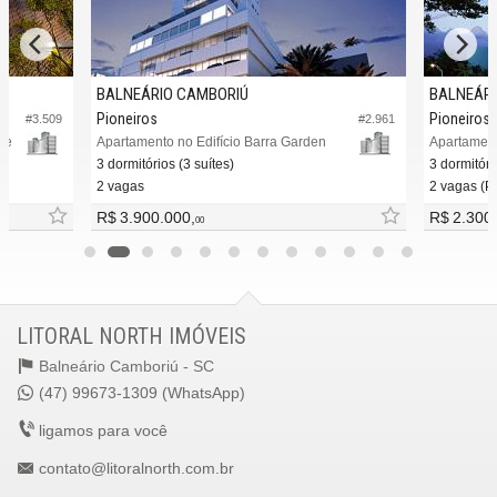
BALNEÁRIO CAMBORIÚ
BALNEÁRI
Pioneiros
Pioneiros
#3.509
#2.961
te
Apartamento no Edifício Barra Garden
3 dormitórios (3 suítes)
3 dormitóri
2 vagas
2 vagas (Pr
R$ 3.900.000,
R$ 2.300
00
LITORAL NORTH IMÓVEIS
Balneário Camboriú -
SC
(47) 99673-1309 (WhatsApp)
ligamos para você
contato@litoralnorth.com.br