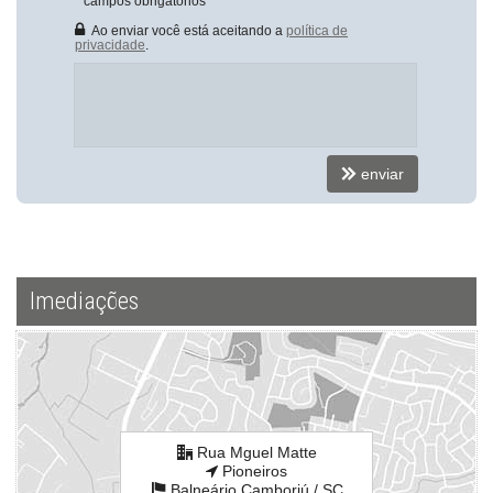
*
campos obrigatórios
Box de Praia
Hall Decorado e Mobiliado
Ao enviar você está aceitando a
política de
privacidade
.
Endereço:
Rua Mguel Matte
Pioneiros
Balneário Camboriú /
SC
ver mapa abaixo
enviar
Imediações
Rua Mguel Matte
Pioneiros
Balneário Camboriú /
SC