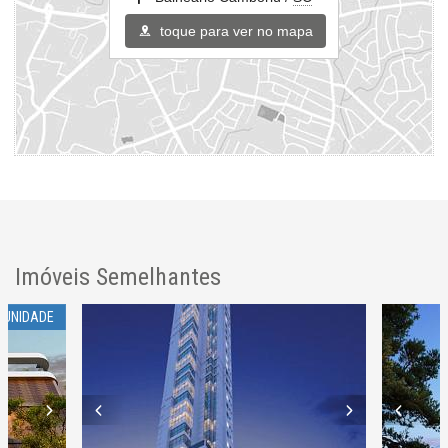
toque para ver no mapa
Imóveis Semelhantes
 UNIDADE