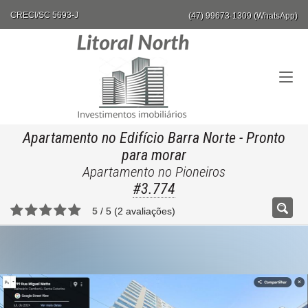
CRECI/SC 5693-J
(47) 99673-1309 (WhatsApp)
Apartamento no Edifício Barra Norte
- Pronto
para morar
Apartamento no Pioneiros
#3.774
5
/
5
(
2
avaliações)