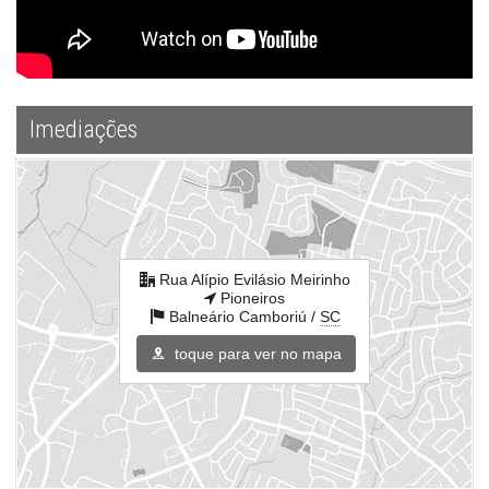
Estar Social
Acessibilidade para PNE
Endereço:
Rua Alípio Evilásio Meirinho
Pioneiros
Imediações
Balneário Camboriú /
SC
ver mapa abaixo
Rua Alípio Evilásio Meirinho
Pioneiros
Balneário Camboriú /
SC
toque para ver no mapa