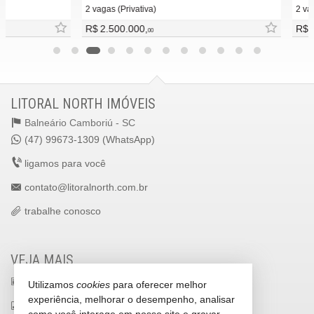
2 vagas (Privativa)
2 vagas (Pr
R$ 2.500.000,
R$ 2.400
00
LITORAL NORTH IMÓVEIS
Balneário Camboriú -
SC
(47) 99673-1309 (WhatsApp)
ligamos para você
contato@litoralnorth.com.br
trabalhe conosco
VEJA MAIS
receba nosso newsletter
Utilizamos
cookies
para oferecer melhor
experiência, melhorar o desempenho, analisar
indicadores financeiros