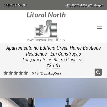
CRECI/SC 5693-J
(47) 99673-1309 (WhatsApp)
Apartamento no Edifício Green Home Boutique
Residence
- Em Construção
Lançamento no Bairro Pioneiros.
#3.601
5
/
5
(
2
avaliações)