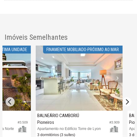
Imóveis Semelhantes
A UNIDADE
FINAMENTE MOBILIADO-PRÓXIMO AO MAR
BALNEÁRIO CAMBORIÚ
BALNEÁR
Pioneiros
Pioneiros
#3.509
#3.909
rte
Apartamento no Edifício Torre de Lyon
Apartament
3 dormitórios (3 suítes)
3 dormitóri