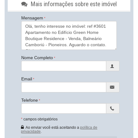
Mais informações sobre este imóvel
Internet / WiFi
Piso Porcelanato
TV a Cabo
Mensagem
Infra para Ar Split
Andar Alto
Vista Livre
Acabamento em Gesso
Fechadura Eletrônica
Vista Panorâmica
Área de Serviço
Nome Completo
Copa
Living
Sala de Estar
Sala de Jantar
Email
Cozinha
Cozinha Americana
Espaço Gourmet
Sacada Integrada
Telefone
Lavabo
Sacada Técnica
Banheiro Social
*
campos obrigatórios
Sala de TV
Suíte Standard
Ao enviar você está aceitando a
política de
privacidade
.
Características do Empreendimento