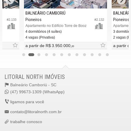
BALNEÁRIO CAMBORIÚ
BALNEÁRI
Pioneiros
Pioneiros
#2.133
#2.132
Apartamento no Edifício Torre de Booz
Apartament
4 dormitórios (4 suítes)
3 dormitóri
4 vagas (Privativa)
2 vagas (Pr
a partir de
R$ 3.950.000,
a partir 
00
LITORAL NORTH IMÓVEIS
Balneário Camboriú -
SC
(47) 99673-1309 (WhatsApp)
ligamos para você
contato@litoralnorth.com.br
trabalhe conosco