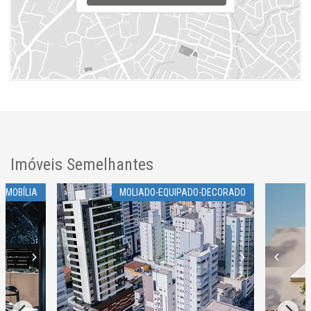
Balneário Camboriú /
SC
ver mapa abaixo
Imóveis Semelhantes
 MOBÍLIA
MOLIADO-EQUIPADO-DECORADO