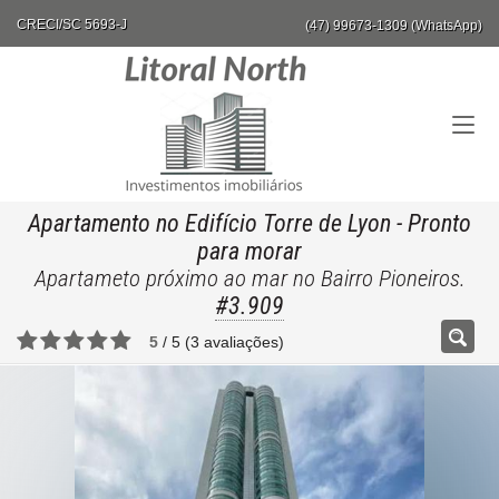
CRECI/SC 5693-J
(47) 99673-1309 (WhatsApp)
Apartamento no Edifício Torre de Lyon
- Pronto
para morar
Apartameto próximo ao mar no Bairro Pioneiros.
#3.909
5
/
5
(
3
avaliações)