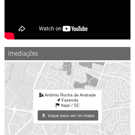
Bicicletário
Câmeras de Segurança
Gás Central
Elevador
Endereço:
Antônio Rocha de Andrade
Fazenda
Itajaí /
SC
Imediações
ver mapa abaixo
Antônio Rocha de Andrade
Fazenda
Itajaí /
SC
toque para ver no mapa