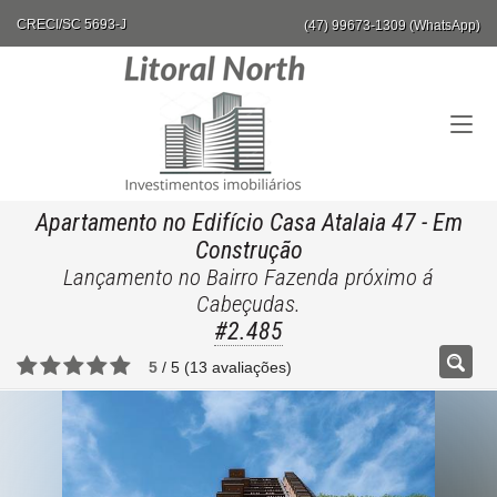
CRECI/SC 5693-J
(47) 99673-1309 (WhatsApp)
Apartamento no Edifício Casa Atalaia 47
- Em
Construção
Lançamento no Bairro Fazenda próximo á
Cabeçudas.
#2.485
5
/
5
(
13
avaliações)