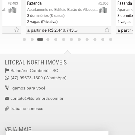
Fazenda
Fazenda
#2.483
#1.856
Apartamento Duplex no Edifício Casa Atalaia 47
Apartamento no Edifício Barão de Albuquerque
Apartament
3 dormitórios (3 suítes)
3 dormitóri
2 vagas (Privativa)
2 vagas
a partir de
R$ 2.440.743,
a partir 
00
LITORAL NORTH IMÓVEIS
Balneário Camboriú -
SC
(47) 99673-1309 (WhatsApp)
ligamos para você
contato@litoralnorth.com.br
trabalhe conosco
VEJA MAIS