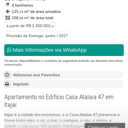
4 banheiros
125,
m² de área privativa
14
156,
m² de área total
63
a partir de
R$ 2.450.000,
00
Previsão de Entrega: junho / 2027
Mais Informações via WhatsApp
Os preços, disponibilidades e condições de pagamento poderão ser alterados sem prévia
comunicação.
Adicionar aos Favoritos
Imprimir
Apartamento no Edifício Casa Atalaia 47 em
Itajaí
Itajaí é a cidade dos encontros, e a Casa Atalaia 47 presencia e
honra todos eles: o rio, o mar, o mangue, o céu, o morro, a
cidade, o seu povo. Um projeto orgulhosamente catarinense para
Continuar Lendo...