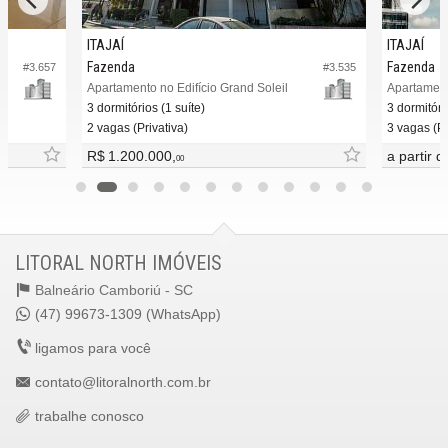
ITAJAÍ
ITAJAÍ
Fazenda
Fazenda
#3.657
#3.535
Apartamento no Edifício Grand Soleil
3 dormitórios (1 suíte)
3 dormitóri
2 vagas (Privativa)
3 vagas (Pr
R$ 1.200.000,
a partir 
00
LITORAL NORTH IMÓVEIS
Balneário Camboriú -
SC
(47) 99673-1309 (WhatsApp)
ligamos para você
contato@litoralnorth.com.br
trabalhe conosco