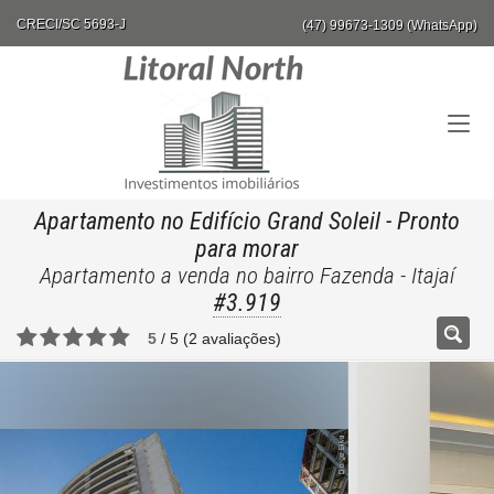
CRECI/SC 5693-J
(47) 99673-1309 (WhatsApp)
Apartamento no Edifício Grand Soleil
- Pronto
para morar
Apartamento a venda no bairro Fazenda - Itajaí
#3.919
5
/
5
(
2
avaliações)