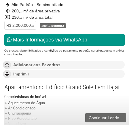
Alto Padrão - Semimobiliado
200,
m² de área privativa
00
230,
m² de área total
00
R$ 2.200.000,
aceita permuta
00
Mais Informações via WhatsApp
Os preços, disponibilidades e condições de pagamento poderão ser alterados sem prévia
comunicação.
Adicionar aos Favoritos
Imprimir
Apartamento no Edifício Grand Soleil em Itajaí
Características do Imóvel
Aquecimento de Água
Ar Condicionado
Churrasqueira
Continuar Lendo...
Piso Porcelanato
Vista Livre
Acabamento em Gesso