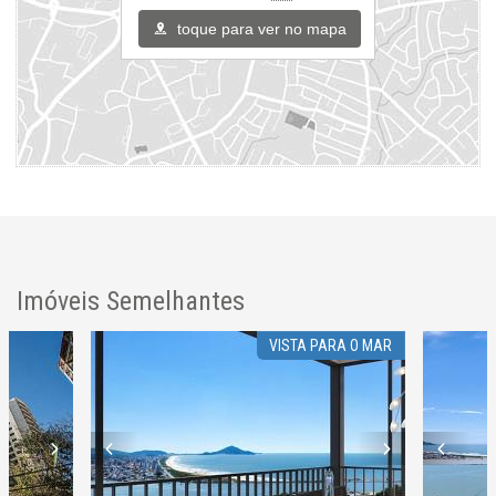
Lounge
Estar Social
toque para ver no mapa
Acessibilidade para PNE
Endereço:
Camboriú
Fazenda
Itajaí /
SC
ver mapa abaixo
Imóveis Semelhantes
VISTA PARA O MAR