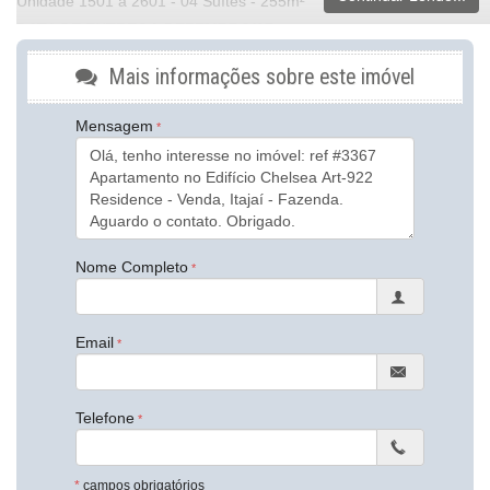
Unidade 1501 a 2601 - 04 Suítes - 255m²
DATA DE ENTREGA DEZEMBRO/27
Mais informações sobre este imóvel
Características do Imóvel
Aquecimento de Água
Churrasqueira
Mensagem
Piso Porcelanato
Piso Vinílico
Infra para Ar Split
Acabamento em Gesso
Fechadura Eletrônica
Vista Panorâmica
Área de Serviço
Nome Completo
Living
Sacada / Varanda
Sacada com Churrasqueira
Sala
Email
Sala de Estar
Sala de Jantar
Sala para 2 Ambientes
Cozinha
Telefone
Cozinha Americana
Espaço Gourmet
Lavabo
*
campos obrigatórios