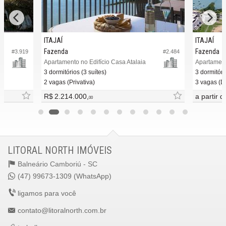
ITAJAÍ
ITAJAÍ
Fazenda
Fazenda
#3.919
#2.484
Apartamento no Edifício Casa Atalaia
Apartament
3 dormitórios (3 suítes)
3 dormitóri
2 vagas (Privativa)
3 vagas (D
R$ 2.214.000,
a partir 
00
LITORAL NORTH IMÓVEIS
Balneário Camboriú -
SC
(47) 99673-1309 (WhatsApp)
ligamos para você
contato@litoralnorth.com.br