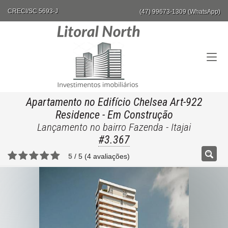
CRECI/SC 5693-J
(47) 99673-1309 (WhatsApp)
Apartamento no Edifício Chelsea Art-922
Residence
- Em Construção
Lançamento no bairro Fazenda - Itajai
#3.367
5
/
5
(
4
avaliações)