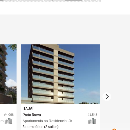
ITAJAÍ
ITAJAÍ
Praia Brava
Praia Brava
#4.066
#1.548
Home
Apartamento no Residencial Jk
3 dormitórios (2 suítes)
3 dormitórios (