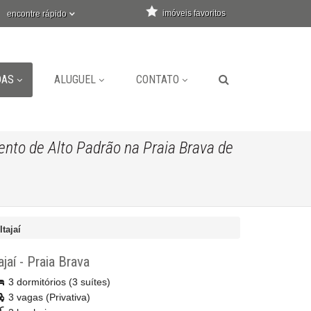
imóveis favoritos
encontre rápido
DAS
ALUGUEL
CONTATO
nto de Alto Padrão na Praia Brava de
tajaí
ajaí
-
Praia Brava
3 dormitórios (3 suítes)
3 vagas (Privativa)