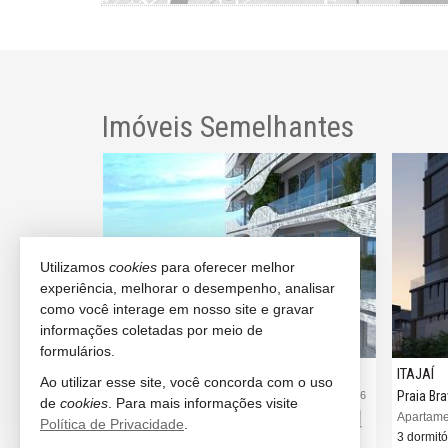
Imóveis Semelhantes
TROS DO MAR
Utilizamos
cookies
para oferecer melhor
experiência, melhorar o desempenho, analisar
como você interage em nosso site e gravar
informações coletadas por meio de
formulários.
ITAJAÍ
ITAJAÍ
Ao utilizar esse site, você concorda com o uso
Praia Brava
Praia Br
#3.669
#3.366
de
cookies
. Para mais informações visite
ascine
Apartamento no Edifício Brava Lux Residence
Política de Privacidade
.
3 dormitórios (3 suítes)
3 dormitó