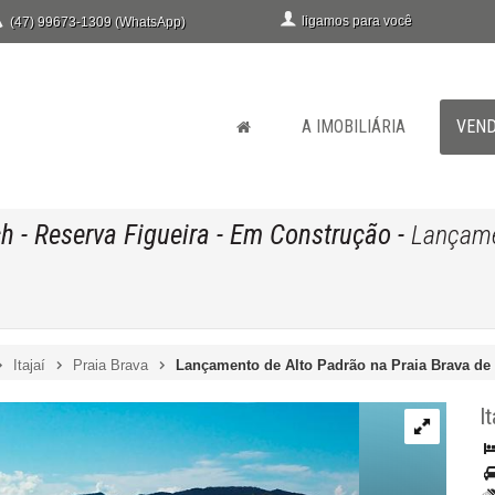
ligamos para você
(47) 99673-1309 (WhatsApp)
A IMOBILIÁRIA
VEN
h - Reserva Figueira
- Em Construção
-
Lançame
Itajaí
Praia Brava
Lançamento de Alto Padrão na Praia Brava de I
It