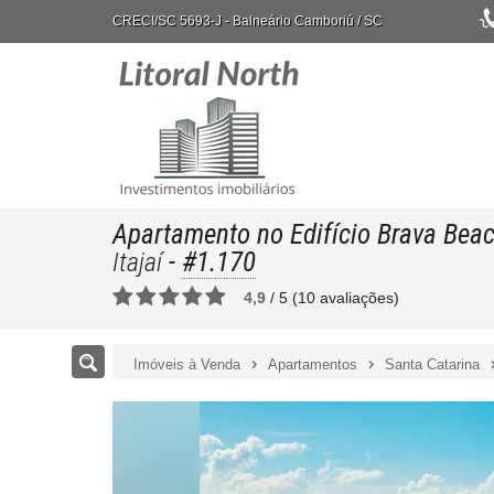
CRECI/SC 5693-J
- Balneário Camboriú /
SC
Apartamento no Edifício Brava Beac
-
#1.170
Itajaí
4,9
/
5
(
10
avaliações)
Imóveis à Venda
Apartamentos
Santa Catarina