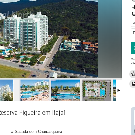
a
P
Os
al
eserva Figueira em Itajaí
Sacada com Churrasqueira