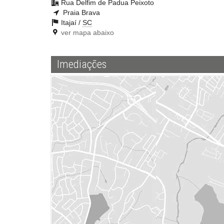
Rua Delfim de Padua Peixoto
Praia Brava
Itajaí /
SC
ver mapa abaixo
Imediações