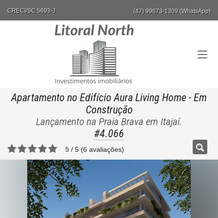
CRECI/SC 5693-J
(47) 99673-1309 (WhatsApp)
Apartamento no Edifício Aura Living Home
- Em
Construção
Lançamento na Praia Brava em Itajaí.
#4.066
5
/
5
(
6
avaliações)