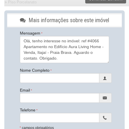
Piso Porcelanato
Piso Vinílico
Infra para Ar Split
Andar Alto
Mais informações sobre este imóvel
Vista Livre
Vista Mar
Mensagem
Acabamento em Gesso
Fechadura Eletrônica
Vista Panorâmica
Aceita Pet
Área de Serviço
Copa
Living
Sacada com Churrasqueira
Nome Completo
Sala de Estar
Sala de Jantar
Cozinha
Email
Cozinha Americana
Espaço Gourmet
Lavabo
Sacada Técnica
Telefone
Sala de TV
Suíte Master
Suíte Standard
*
campos obrigatórios