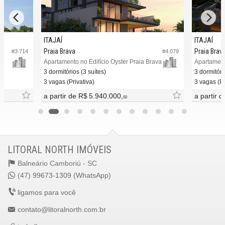
ITAJAÍ
ITAJAÍ
Praia Brava
Praia Brav
#3.714
#4.079
Apartamento no Edifício Oyster Praia Brava
Apartament
3 dormitórios (3 suítes)
3 dormitóri
3 vagas (Privativa)
3 vagas (Pr
a partir de
R$ 5.940.000,
a partir 
00
LITORAL NORTH IMÓVEIS
Balneário Camboriú -
SC
(47) 99673-1309 (WhatsApp)
ligamos para você
contato@litoralnorth.com.br