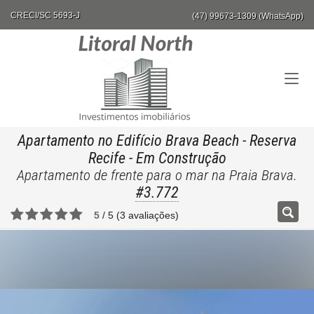
CRECI/SC 5693-J
(47) 99673-1309 (WhatsApp)
Apartamento no Edifício Brava Beach - Reserva
Recife
- Em Construção
Apartamento de frente para o mar na Praia Brava.
#3.772
5
/
5
(
3
avaliações)