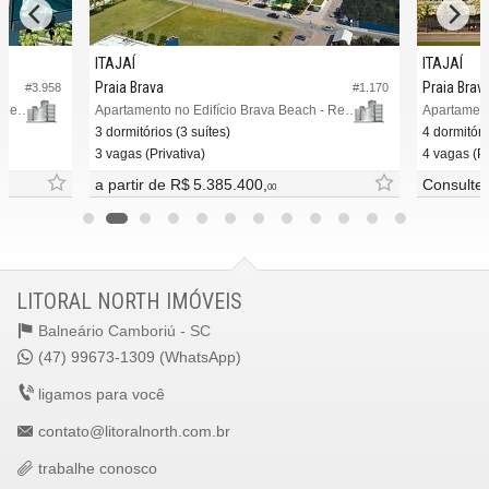
Endereço:
ITAJAÍ
ITAJAÍ
Avenida José Medeiros Viêira
Praia Brava
Praia Brava
Praia Brav
#3.958
#1.170
Itajaí /
SC
Apartamento no Edifício Brava Beach - Reserva Aroeira
Apartamento no Edifício Brava Beach - Reserva Figueira
Apartament
ver mapa abaixo
3 dormitórios (3 suítes)
4 dormitóri
3 vagas (Privativa)
4 vagas (Pr
a partir de
R$ 5.385.400,
Consulte
00
LITORAL NORTH IMÓVEIS
Balneário Camboriú -
SC
(47) 99673-1309 (WhatsApp)
ligamos para você
contato@litoralnorth.com.br
trabalhe conosco