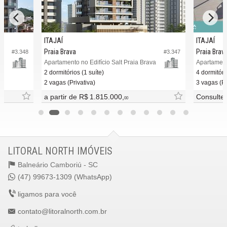
ITAJAÍ
ITAJAÍ
Praia Brava
Praia Brav
#3.348
#3.347
va
Apartamento no Edifício Salt Praia Brava
Apartament
2 dormitórios (1 suíte)
4 dormitóri
2 vagas (Privativa)
3 vagas (Pr
a partir de
R$ 1.815.000,
Consulte
00
LITORAL NORTH IMÓVEIS
Balneário Camboriú -
SC
(47) 99673-1309 (WhatsApp)
ligamos para você
contato@litoralnorth.com.br