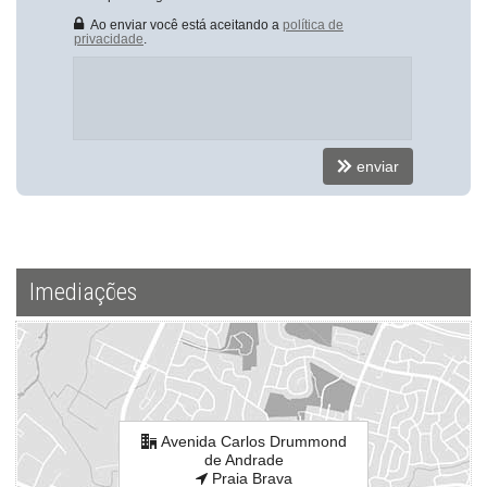
Salão de Festas
Espaço Gourmet
Ao enviar você está aceitando a
política de
privacidade
.
Espaço Fitness
Medidores Individuais
Captação de Água
Câmeras de Segurança
Gás Central
Elevador
Entrada para Banhistas
enviar
Hall Decorado e Mobiliado
RoofTop
Estar Social
Acessibilidade para PNE
Endereço:
Imediações
Avenida Carlos Drummond de Andrade
Praia Brava
Itajaí /
SC
ver mapa abaixo
Avenida Carlos Drummond
de Andrade
Praia Brava