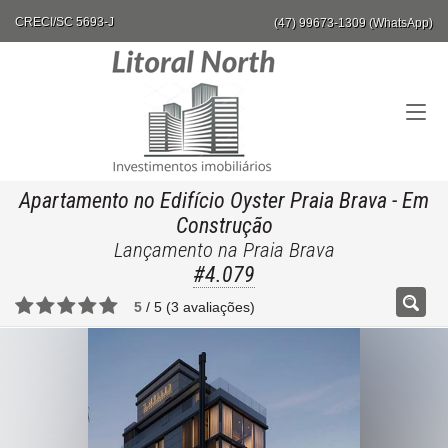
CRECI/SC 5693-J
(47) 99673-1309 (WhatsApp)
Apartamento no Edifício Oyster Praia Brava
- Em
Construção
Lançamento na Praia Brava
#4.079
5
/
5
(
3
avaliações)