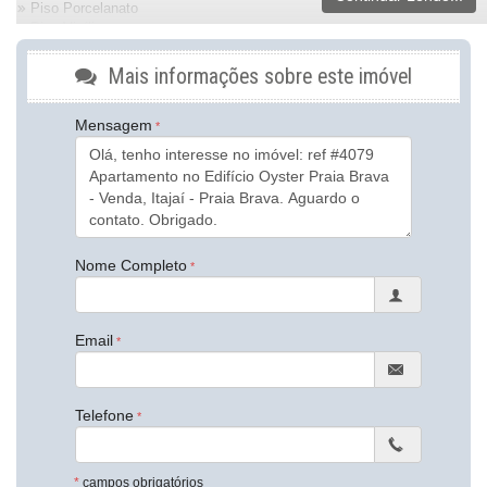
Piso Porcelanato
Piso Vinílico
Infra para Ar Split
Vista Livre
Mais informações sobre este imóvel
Vista Mar
Acabamento em Gesso
Mensagem
Vista Panorâmica
Aceita Pet
Área de Serviço
Copa
Piscina Privativa
Sacada com Churrasqueira
Sala de Estar
Sala de Jantar
Nome Completo
Terraço
Cozinha
Cozinha Americana
Email
Espaço Gourmet
Lavabo
Sacada Técnica
Sala de TV
Telefone
Suíte Master
Suíte Standard
Características do Empreendimento
*
campos obrigatórios