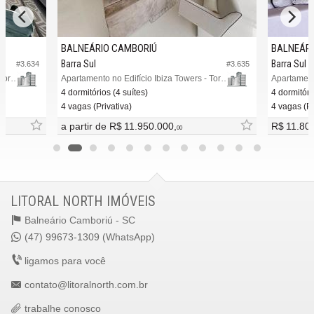
Av. Atlântica.
Barra Sul
Balneário Camboriú /
SC
BALNEÁRIO CAMBORIÚ
BALNEÁRI
ver mapa abaixo
Barra Sul
Barra Sul
#3.634
#3.635
Apartamento no Edifício Ibiza Towers - Torre Central
Apartamento no Edifício Ibiza Towers - Torre Sul
Apartament
4 dormitórios (4 suítes)
4 dormitóri
4 vagas (Privativa)
4 vagas (Pr
a partir de
R$ 11.950.000,
R$ 11.80
00
LITORAL NORTH IMÓVEIS
Balneário Camboriú -
SC
(47) 99673-1309 (WhatsApp)
ligamos para você
contato@litoralnorth.com.br
trabalhe conosco