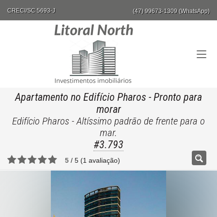
CRECI/SC 5693-J
(47) 99673-1309 (WhatsApp)
Apartamento no Edifício Pharos
- Pronto para
morar
Edifício Pharos - Altíssimo padrão de frente para o
mar.
#3.793
5
/
5
(
1
avaliação)