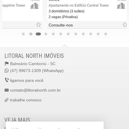
er
Apartamento no Edifício Central Tower
Apartament
3 dormitórios (3 suítes)
4 dormitóri
2 vagas (Privativa)
3 vagas (Pr
Consulte-nos
Consulte
LITORAL NORTH IMÓVEIS
Balneário Camboriú -
SC
(47) 99673-1309 (WhatsApp)
ligamos para você
contato@litoralnorth.com.br
trabalhe conosco
VEJA MAIS
receba nosso newsletter