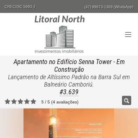
CRECI/SC 5693-J
(47) 99673-1309 (WhatsApp)
Apartamento no Edifício Senna Tower
- Em
Construção
Lançamento de Altíssimo Padrão na Barra Sul em
Balneário Camboriú.
#3.639
5
/
5
(
4
avaliações)