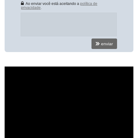
Dependência de Empregada
Ao enviar você está aceitando a
política de
Home Office
privacidade
.
Estar Íntimo
Living
Piscina Privativa
Sacada / Varanda
Sacada com Churrasqueira
Sala
enviar
Sala de Estar
Sala de Jantar
Terraço
Cozinha Americana
Espaço Gourmet
Jardim
Sacada Integrada
Hidromassagem
Closet
Lavabo
Sacada Técnica
Entrada de Serviço
Banheiro de Serviço
Banheiro Social
Sala de TV
Sala de Estar Íntimo
Sala para 3 Ambientes