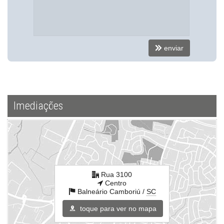
Elevador
Entrada para Banhistas
Box de Praia
Hall Decorado e Mobiliado
enviar
Endereço:
Rua 3100
Centro
Balneário Camboriú /
SC
ver mapa abaixo
Imediações
Rua 3100
Centro
Balneário Camboriú /
SC
toque para ver no mapa