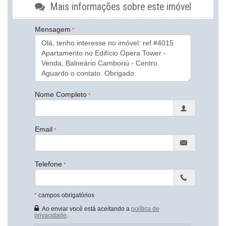
Despensa
Mais informações sobre este imóvel
Piso Porcelanato
Infra para Ar Split
Andar Alto
Mensagem
Área de Serviço
Sacada com Churrasqueira
Sala de Estar
Sala de Jantar
Cozinha
Lavabo
Banheiro Social
Nome Completo
Características do Empreendimento
Sauna
Sala de Jogos
Email
Salão de Festas
Cinema
Piscina
Espaço Gourmet
Telefone
Espaço Fitness
Captação de Água
Portão Eletrônico
*
campos obrigatórios
Playground
Brinquedoteca
Ao enviar você está aceitando a
política de
privacidade
.
Piscina Infantil
Bicicletário