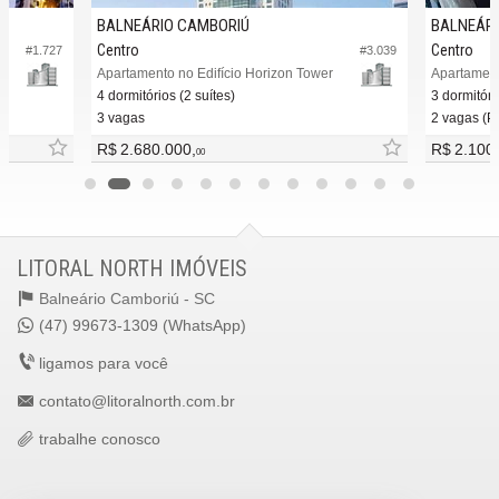
BALNEÁRIO CAMBORIÚ
BALNEÁRI
Centro
Centro
#1.727
#3.039
Apartamento no Edifício Horizon Tower
4 dormitórios (2 suítes)
3 dormitóri
3 vagas
2 vagas (Pr
R$ 2.680.000,
R$ 2.100
00
LITORAL NORTH IMÓVEIS
Balneário Camboriú -
SC
(47) 99673-1309 (WhatsApp)
ligamos para você
contato@litoralnorth.com.br
trabalhe conosco