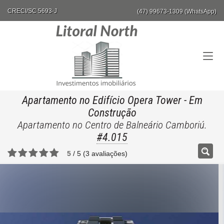
CRECI/SC 5693-J
(47) 99673-1309 (WhatsApp)
Apartamento no Edifício Opera Tower
- Em
Construção
Apartamento no Centro de Balneário Camboriú.
#4.015
5
/
5
(
3
avaliações)