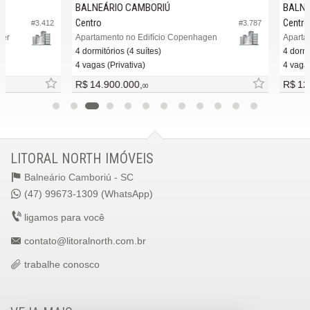
BALNEÁRIO CAMBORIÚ
BALNEÁR
Centro
Centro
#3.412
#3.787
Apartamento no Edifício Copenhagen
Apartament
4 dormitórios (4 suítes)
4 dormitóri
4 vagas (Privativa)
4 vagas (Pr
R$ 14.900.000,
R$ 12.90
00
LITORAL NORTH IMÓVEIS
Balneário Camboriú -
SC
(47) 99673-1309 (WhatsApp)
ligamos para você
contato@litoralnorth.com.br
trabalhe conosco