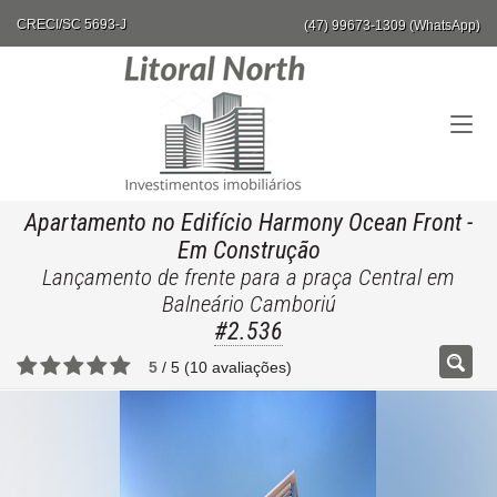
CRECI/SC 5693-J
(47) 99673-1309 (WhatsApp)
Apartamento no Edifício Harmony Ocean Front
-
Em Construção
Lançamento de frente para a praça Central em
Balneário Camboriú
#2.536
5
/
5
(
10
avaliações)