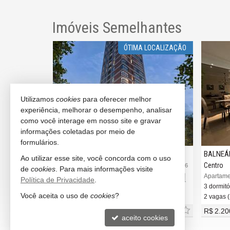
Imóveis Semelhantes
 DISPONÍVEIS
ÓTIMA LOCALIZAÇÃO
Utilizamos
cookies
para oferecer melhor
experiência, melhorar o desempenho, analisar
como você interage em nosso site e gravar
informações coletadas por meio de
formulários.
BALNEÁRIO CAMBORIÚ
BALNEÁ
Ao utilizar esse site, você concorda com o uso
Centro
Centro
#3.978
#3.586
de
cookies
. Para mais informações visite
Apartamento no Edifício Tânia Porchnow Residence.
Apartamento no Edifício Aquabella Residence
Apartamen
Política de Privacidade
.
3 dormitórios
3 dormitó
Você aceita o uso de
cookies
?
2 vagas (Privativa)
2 vagas (
a partir de
R$ 2.198.000,
R$ 2.20
00
aceito cookies