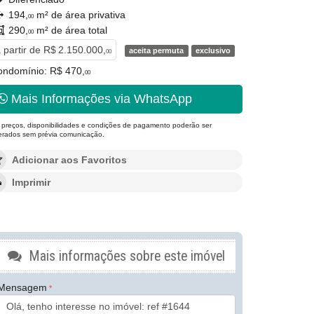
194,
m² de área privativa
00
290,
m² de área total
00
 partir de
R$ 2.150.000,
aceita permuta
exclusivo
00
ondomínio: R$ 470,
00
Mais Informações via WhatsApp
 preços, disponibilidades e condições de pagamento poderão ser
terados sem prévia comunicação.
Adicionar aos Favoritos
Imprimir
Mais informações sobre este imóvel
Mensagem