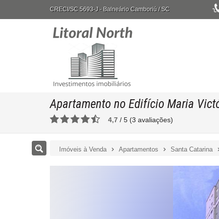
CRECI/SC 5693-J
- Balneário Camboriú /
SC
Apartamento no Edifício Maria Vict
4,7
/
5
(
3
avaliações)
Imóveis à Venda
Apartamentos
Santa Catarina