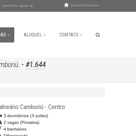
imóveis favoritos
encontre rápido
DAS
ALUGUEL
CONTATO
-
#1.644
mboriú.
alneário Camboriú
-
Centro
3 dormitórios (3 suítes)
2 vagas (Privativa)
4 banheiros
Diferenciado