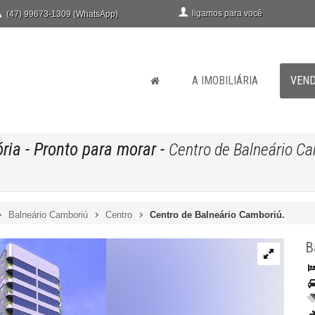
ligamos para você
(47) 99673-1309 (WhatsApp)
A IMOBILIÁRIA
VEN
ória
- Pronto para morar
-
Centro de Balneário Ca
Balneário Camboriú
Centro
Centro de Balneário Camboriú.
B