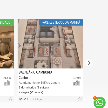
BILIADO
FACE LESTE-SOL DA MANHÃ
BALNEÁRIO CAMBORIÚ
BALNEÁRIO 
Centro
Centro
#3.631
#3.985
Apartamento no Edifício Lagom
3 dormitórios (3 suítes)
3 dormitórios (
2 vagas (Privativa)
2 vagas (Privat
2
R$ 2.100.000,
R$ 2.100.00
00