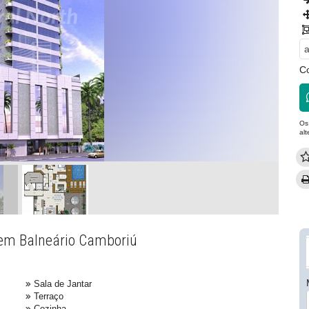
a
C
Os
al
 em Balneário Camboriú
Sala de Jantar
Terraço
Cozinha