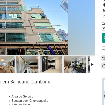
R
C
I
Os
al
na em Balneário Camboriú
Área de Serviço
Sacada com Churrasqueira
Sala de Estar