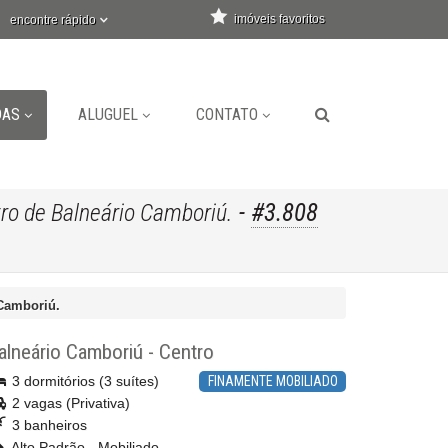
imóveis favoritos
encontre rápido
DAS
ALUGUEL
CONTATO
-
#3.808
ro de Balneário Camboriú.
Camboriú.
alneário Camboriú
-
Centro
3 dormitórios (3 suítes)
FINAMENTE MOBILIADO
2 vagas (Privativa)
3 banheiros
Alto Padrão - Mobiliado