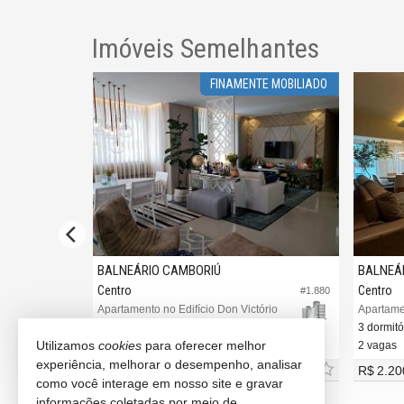
Imóveis Semelhantes
FINAMENTE MOBILIADO
BALNEÁRIO CAMBORIÚ
BALNEÁ
Centro
Centro
#4.080
#1.880
aura
Apartamento no Edifício Don Victório
Apartamen
3 dormitórios (3 suítes)
3 dormitór
Utilizamos
cookies
para oferecer melhor
2 vagas (Privativa)
2 vagas
experiência, melhorar o desempenho, analisar
R$ 2.200.000,
R$ 2.20
00
como você interage em nosso site e gravar
informações coletadas por meio de