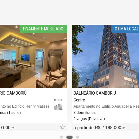
FINAMENTE MOBILIADO
ÓTIMA LOCA
RIO CAMBORIÚ
BALNEÁRIO CAMBORIÚ
Centro
#3.631
to no Edifício Henry Matisse
ios (1 suíte)
3 dormitórios
2 vagas (Privativa)
0.000,
a partir de
R$ 2.198.000,
00
00