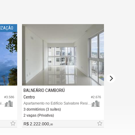
LIZAÇÃO
2
BALNEÁRIO CAMBORIÚ
BALNEÁRIO 
Centro
Centro
#3.586
#2.676
Apartamento no Edifício Aquabella Residence
Apartamento no Edifício Salvatore Residenziale
3 dormitórios (3 suítes)
3 dormitórios (
2 vagas (Privativa)
2 vagas (Privat
R$ 2.222.000,
R$ 2.170.00
00