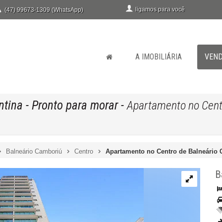
ligamos para você
(47) 99673-1309 (WhatsApp)
A IMOBILIÁRIA
VEN
ntina
- Pronto para morar
-
Apartamento no Cent
Balneário Camboriú
Centro
Apartamento no Centro de Balneário 
B