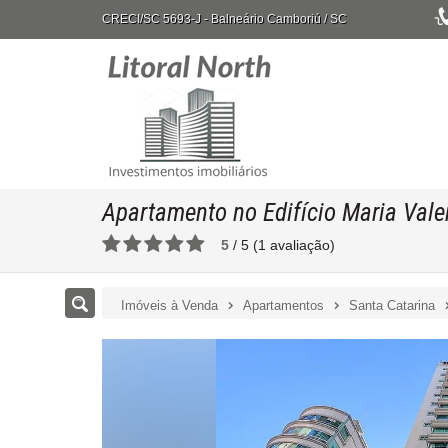
CRECI/SC 5693-J
- Balneário Camboriú /
SC
Apartamento no Edifício Maria Vale
5
/
5
(
1
avaliação)
Imóveis à Venda
Apartamentos
Santa Catarina