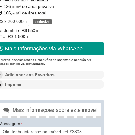
126,
m² de área privativa
00
166,
m² de área total
00
$ 2.200.000,
exclusivo
00
ondomínio: R$ 850,
00
PTU
: R$ 1.500,
00
Mais Informações via WhatsApp
 preços, disponibilidades e condições de pagamento poderão ser
terados sem prévia comunicação.
Adicionar aos Favoritos
Imprimir
Mais informações sobre este imóvel
Mensagem