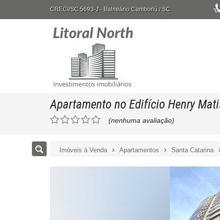
CRECI/SC 5693-J
- Balneário Camboriú /
SC
Apartamento no Edifício Henry Mat
(nenhuma avaliação)
Imóveis à Venda
Apartamentos
Santa Catarina