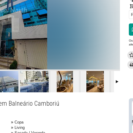
R
Os
al
 em Balneário Camboriú
Copa
Living
Sacada / Varanda