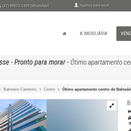
ligamos para você
(47) 99673-1309 (WhatsApp)
A IMOBILIÁRIA
VEN
isse
- Pronto para morar
-
Ótimo apartamento cen
Balneário Camboriú
Centro
Ótimo apartamento centro de Balneár
B