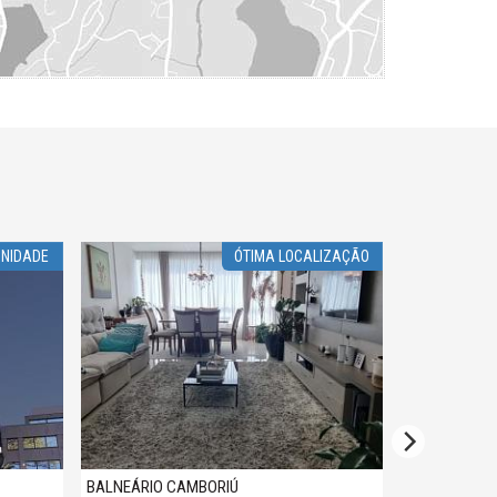
UNIDADE
ÓTIMA LOCALIZAÇÃO
BALNEÁRIO CAMBORIÚ
BALNEÁRIO 