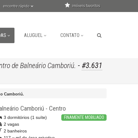
imóveis favoritos
encontre rápido
DAS
ALUGUEL
CONTATO
-
#3.631
tro de Balneário Camboriú.
io Camboriú.
alneário Camboriú
-
Centro
3 dormitórios (1 suíte)
FINAMENTE MOBILIADO
2 vagas
2 banheiros
117,
m² de área privativa