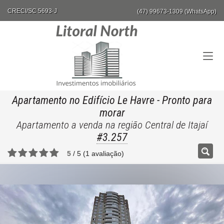
CRECI/SC 5693-J
(47) 99673-1309 (WhatsApp)
Apartamento no Edifício Le Havre
- Pronto para
morar
Apartamento a venda na região Central de Itajaí
#3.257
5
/
5
(
1
avaliação)