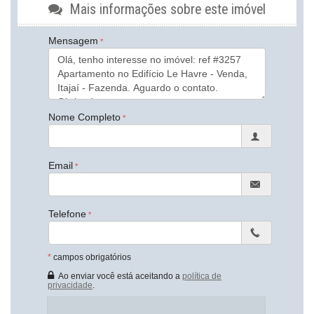
Mais informações sobre este imóvel
Sacada com Churrasqueira
Sala de Estar
Sala de Jantar
Mensagem
Cozinha
Banheiro Social
Características do Empreendimento
Sala de Jogos
Salão de Festas
Nome Completo
Piscina
Espaço Fitness
Captação de Água
Playground
Email
Brinquedoteca
Piscina Infantil
Elevador
Hall Decorado e Mobiliado
Telefone
Endereço:
Rua Gregorio Chaves
*
campos obrigatórios
Fazenda
Ao enviar você está aceitando a
política de
Itajaí /
SC
privacidade
.
ver mapa abaixo