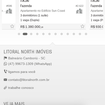
ITAJAÍ
ITAJAÍ
Fazenda
Fazenda
#596
#2.622
Apartamento no Edifício Le Havre Residence
Apartamento no Edifício Sun Coast
Apartament
3 dormitórios (1 suíte)
3 dormitóri
1 vaga (Dupla)
1 vaga (Pri
R$ 1.380.000,
R$ 930.0
00
LITORAL NORTH IMÓVEIS
Balneário Camboriú -
SC
(47) 99673-1309 (WhatsApp)
ligamos para você
contato@litoralnorth.com.br
trabalhe conosco
VEJA MAIS