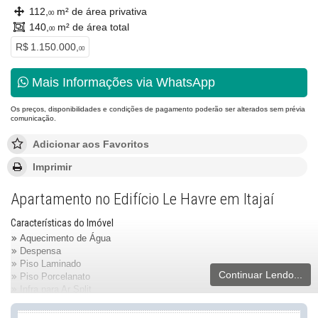
112,
m² de área privativa
00
140,
m² de área total
00
R$ 1.150.000,
00
Mais Informações via WhatsApp
Os preços, disponibilidades e condições de pagamento poderão ser alterados sem prévia
comunicação.
Adicionar aos Favoritos
Imprimir
Apartamento no Edifício Le Havre em Itajaí
Características do Imóvel
Aquecimento de Água
Despensa
Piso Laminado
Continuar Lendo...
Piso Porcelanato
Infra para Ar Split
Andar Alto
Área de Serviço