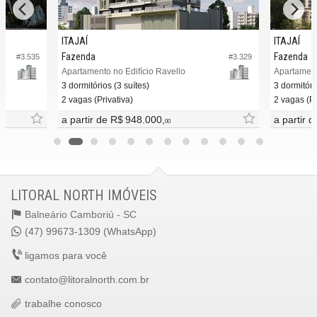
Endereço:
ITAJAÍ
ITAJAÍ
Rua Fritz Schineider
Fazenda
Fazenda
Fazenda
#3.535
#3.329
Itajaí /
SC
Apartamento no Edifício Ravello
ver mapa abaixo
3 dormitórios (3 suítes)
3 dormitóri
2 vagas (Privativa)
2 vagas (Pr
a partir de
R$ 948.000,
a partir 
00
LITORAL NORTH IMÓVEIS
Balneário Camboriú -
SC
(47) 99673-1309 (WhatsApp)
ligamos para você
contato@litoralnorth.com.br
trabalhe conosco