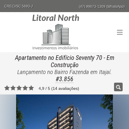
CRECI/SC 5693-J
(47) 99673-1309 (WhatsApp)
Apartamento no Edifício Seventy 70
- Em
Construção
Lançamento no Bairro Fazenda em Itajaí.
#3.856
4,9
/
5
(
14
avaliações)