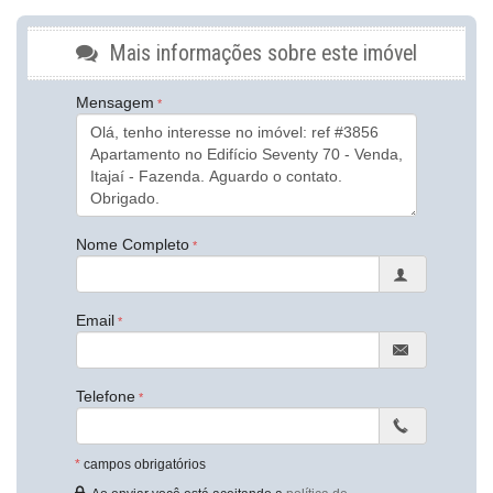
Dormitórios
2 a 3
Mais informações sobre este imóvel
Banheiros
Mensagem
1 a 2
Vagas
1 a 2
04 apartamentos por andar
Nome Completo
Edifício com 62 unidades habitacionais
Salão de Festas
Salão Gourmet
Email
Playground
Academia
Sala de Jogos
Telefone
Piscina adulto e infantil no Rooftop
Espaço Grill
*
campos obrigatórios
Lounge externo