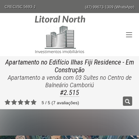
CRECI/SC 5693-J
(47) 99673-1309 (WhatsApp)
Apartamento no Edifício Ilhas Fiji Residence
- Em
Construção
Apartamento a venda com 03 Suítes no Centro de
Balneário Camboriú
#2.515
5
/
5
(
7
avaliações)