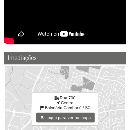
ver mapa abaixo
Imediações
Rua 700
Centro
Balneário Camboriú /
SC
toque para ver no mapa