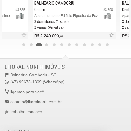
BALNEÁRIO CAMBORIÚ
BALNEÁR
Centro
Centro
#3.835
#3.890
o
Apartamento no Edifício Figueira da Foz
3 dormitórios (1 suíte)
3 dormitóri
2 vagas (Privativa)
2 vagas (Pr
R$ 2.240.000,
R$ 2.222
00
LITORAL NORTH IMÓVEIS
Balneário Camboriú -
SC
(47) 99673-1309 (WhatsApp)
ligamos para você
contato@litoralnorth.com.br
trabalhe conosco