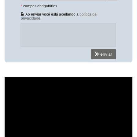
Características do Empreendimento
*
campos obrigatórios
Bar
Ao enviar você está aceitando a
política de
Sala de Jogos
privacidade
.
Salão de Festas
Piscina
Espaço Gourmet
Espaço Fitness
Medidores Individuais
Captação de Água
enviar
Portão Eletrônico
Playground
Brinquedoteca
Automação Predial
Piscina Infantil
Câmeras de Segurança
Gás Central
Elevador
Hall Decorado e Mobiliado
Acessibilidade para PNE
Endereço:
Rua 700
Centro
Balneário Camboriú /
SC