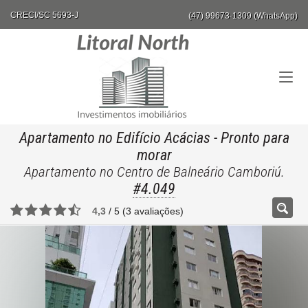
CRECI/SC 5693-J
(47) 99673-1309 (WhatsApp)
Apartamento no Edifício Acácias
- Pronto para
morar
Apartamento no Centro de Balneário Camboriú.
#4.049
4,3
/
5
(
3
avaliações)