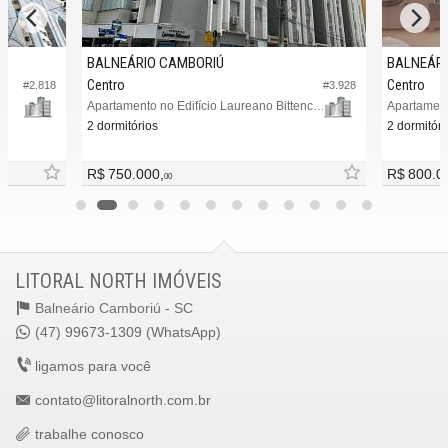
BALNEÁRIO CAMBORIÚ
BALNEÁRI
Centro
Centro
#2.818
#3.928
Apartamento no Edifício Laureano Bittencourt
Apartamento
2 dormitórios
2 dormitóri
R$ 750.000,
R$ 800.0
00
LITORAL NORTH IMÓVEIS
Balneário Camboriú -
SC
(47) 99673-1309 (WhatsApp)
ligamos para você
contato@litoralnorth.com.br
trabalhe conosco